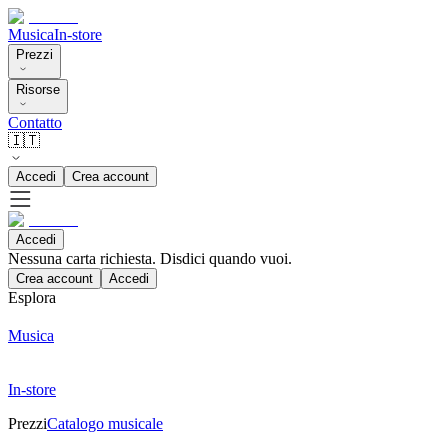
Musica
In-store
Prezzi
Risorse
Contatto
🇮🇹
Accedi
Crea account
Accedi
Nessuna carta richiesta. Disdici quando vuoi.
Crea account
Accedi
Esplora
Musica
In-store
Prezzi
Catalogo musicale