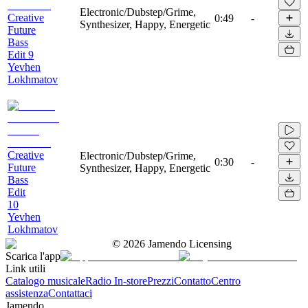
Electronic/Dubstep/Grime,
Creative
0:49
-
Synthesizer, Happy, Energetic
Future
Bass
Edit 9
Yevhen
Lokhmatov
Creative
Electronic/Dubstep/Grime,
0:30
-
Future
Synthesizer, Happy, Energetic
Bass
Edit
10
Yevhen
Lokhmatov
©
2026
Jamendo Licensing
Scarica l'app
Link utili
Catalogo musicale
Radio In-store
Prezzi
Contatto
Centro
assistenza
Contattaci
Jamendo