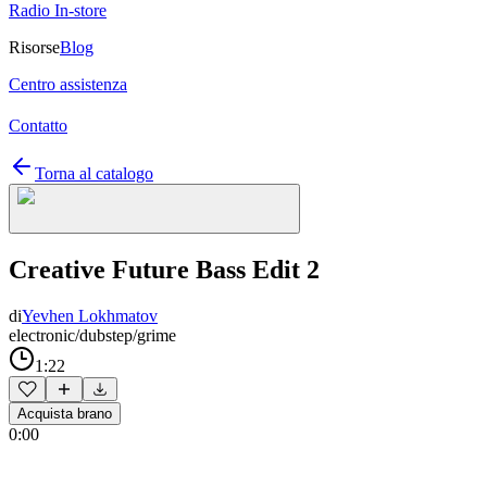
Radio In-store
Risorse
Blog
Centro assistenza
Contatto
Torna al catalogo
Creative Future Bass Edit 2
di
Yevhen Lokhmatov
electronic/dubstep/grime
1:22
Acquista brano
0:00