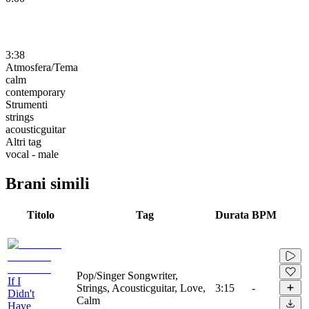
3:38
Atmosfera/Tema
calm
contemporary
Strumenti
strings
acousticguitar
Altri tag
vocal - male
Brani simili
Titolo
Tag
Durata
BPM
Pop/Singer Songwriter,
If I
Strings, Acousticguitar, Love,
3:15
-
Didn't
Calm
Have