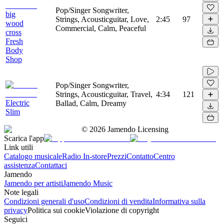
Pop/Singer Songwriter,
big
Strings, Acousticguitar, Love,
2:45
97
wood
Commercial, Calm, Peaceful
cross
Fresh
Body
Shop
Pop/Singer Songwriter,
Strings, Acousticguitar, Travel,
4:34
121
Electric
Ballad, Calm, Dreamy
Slim
©
2026
Jamendo Licensing
Scarica l'app
Link utili
Catalogo musicale
Radio In-store
Prezzi
Contatto
Centro
assistenza
Contattaci
Jamendo
Jamendo per artisti
Jamendo Music
Note legali
Condizioni generali d'uso
Condizioni di vendita
Informativa sulla
privacy
Politica sui cookie
Violazione di copyright
Seguici