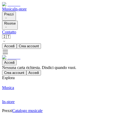
Musica
In-store
Prezzi
Risorse
Contatto
🇮🇹
Accedi
Crea account
Accedi
Nessuna carta richiesta. Disdici quando vuoi.
Crea account
Accedi
Esplora
Musica
In-store
Prezzi
Catalogo musicale