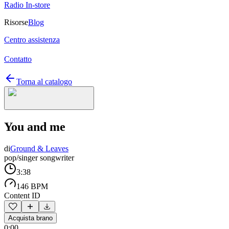
Radio In-store
Risorse
Blog
Centro assistenza
Contatto
Torna al catalogo
You and me
di
Ground & Leaves
pop/singer songwriter
3:38
146 BPM
Content ID
Acquista brano
0:00