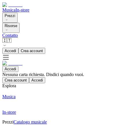
Musica
In-store
Prezzi
Risorse
Contatto
🇮🇹
Accedi
Crea account
Accedi
Nessuna carta richiesta. Disdici quando vuoi.
Crea account
Accedi
Esplora
Musica
In-store
Prezzi
Catalogo musicale