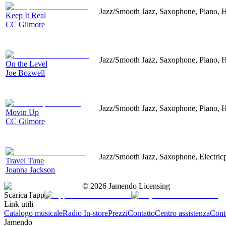
Jazz/Smooth Jazz, Saxophone, Piano, 
Keep It Real
CC Gilmore
Jazz/Smooth Jazz, Saxophone, Piano, 
On the Level
Joe Bozwell
Jazz/Smooth Jazz, Saxophone, Piano, 
Movin Up
CC Gilmore
Jazz/Smooth Jazz, Saxophone, Electric
Travel Tune
Joanna Jackson
©
2026
Jamendo Licensing
Scarica l'app
Link utili
Catalogo musicale
Radio In-store
Prezzi
Contatto
Centro assistenza
Conta
Jamendo