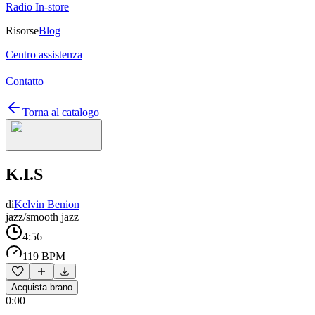
Radio In-store
Risorse
Blog
Centro assistenza
Contatto
Torna al catalogo
K.I.S
di
Kelvin Benion
jazz/smooth jazz
4:56
119 BPM
Acquista brano
0:00