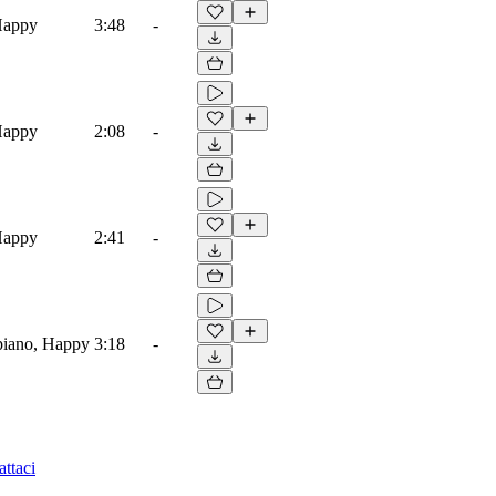
Happy
3:48
-
Happy
2:08
-
Happy
2:41
-
piano, Happy
3:18
-
ttaci