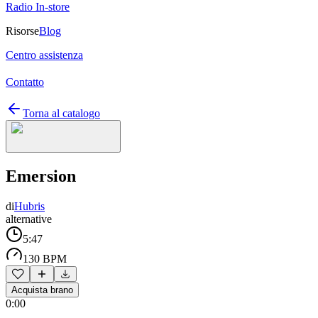
Radio In-store
Risorse
Blog
Centro assistenza
Contatto
Torna al catalogo
Emersion
di
Hubris
alternative
5:47
130 BPM
Acquista brano
0:00