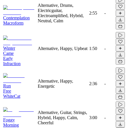
Alternative, Drums,
Electricguitar,
2:55
-
Electroamplified, Hybrid,
Contemplation
Neutral, Calm
Macroform
Winter
Alternative, Happy, Upbeat
1:50
-
Came
Early
Infraction
Alternative, Happy,
2:36
-
Run
Energetic
Free
WhiteCat
Alternative, Guitar, Strings,
Hybrid, Happy, Calm,
3:00
-
Foggy
Cheerful
Morning