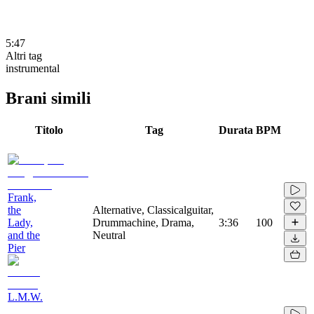
5:47
Altri tag
instrumental
Brani simili
Titolo
Tag
Durata
BPM
Frank,
the
Alternative, Classicalguitar,
Lady,
Drummachine, Drama,
3:36
100
and the
Neutral
Pier
L.M.W.