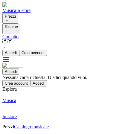
Musica
In-store
Prezzi
Risorse
Contatto
🇮🇹
Accedi
Crea account
Accedi
Nessuna carta richiesta. Disdici quando vuoi.
Crea account
Accedi
Esplora
Musica
In-store
Prezzi
Catalogo musicale