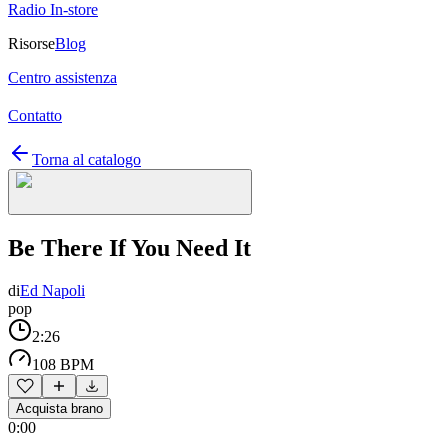
Radio In-store
Risorse
Blog
Centro assistenza
Contatto
Torna al catalogo
Be There If You Need It
di
Ed Napoli
pop
2:26
108 BPM
Acquista brano
0:00