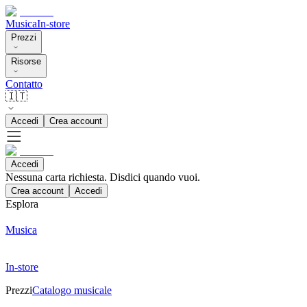
Musica
In-store
Prezzi
Risorse
Contatto
🇮🇹
Accedi
Crea account
Accedi
Nessuna carta richiesta. Disdici quando vuoi.
Crea account
Accedi
Esplora
Musica
In-store
Prezzi
Catalogo musicale