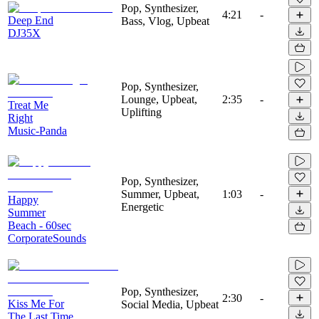
Pop, Synthesizer,
4:21
-
Deep End
Bass, Vlog, Upbeat
DJ35X
Pop, Synthesizer,
Lounge, Upbeat,
2:35
-
Treat Me
Uplifting
Right
Music-Panda
Pop, Synthesizer,
Summer, Upbeat,
1:03
-
Happy
Energetic
Summer
Beach - 60sec
CorporateSounds
Pop, Synthesizer,
2:30
-
Kiss Me For
Social Media, Upbeat
The Last Time