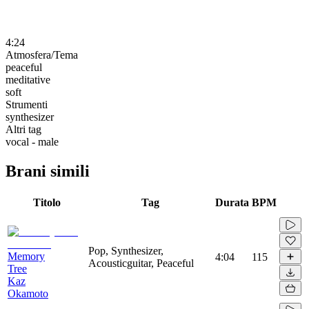
4:24
Atmosfera/Tema
peaceful
meditative
soft
Strumenti
synthesizer
Altri tag
vocal - male
Brani simili
Titolo
Tag
Durata
BPM
Pop, Synthesizer,
Memory
4:04
115
Acousticguitar, Peaceful
Tree
Kaz
Okamoto