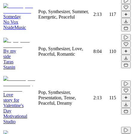
Pop, Synthesizer, Summer,
2:13
117
Someday
Energetic, Peaceful
No Vox
NsideMusic
Pop, Synthesizer, Love,
By my
8:04
110
Peaceful, Romantic
side
Taras
Stanin
Pop, Synthesizer,
Love
Presentation, Tense,
2:13
115
story for
Peaceful, Dreamy
Valentine's
Day
Motivational
Studio