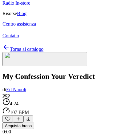
Radio In-store
Risorse
Blog
Centro assistenza
Contatto
Torna al catalogo
My Confession Your Veredict
di
Ed Napoli
pop
4:24
107 BPM
Acquista brano
0:00