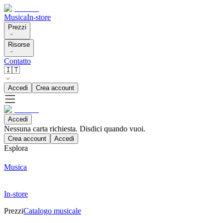
Musica
In-store
Prezzi
Risorse
Contatto
🇮🇹
Accedi
Crea account
Accedi
Nessuna carta richiesta. Disdici quando vuoi.
Crea account
Accedi
Esplora
Musica
In-store
Prezzi
Catalogo musicale