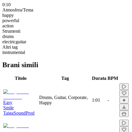
0:10
Atmosfera/Tema
happy
powerful
action
Strumenti
drums
electricguitar
Altri tag
instrumental
Brani simili
Titolo
Tag
Durata
BPM
Drums, Guitar, Corporate,
1:01
-
Easy
Happy
Smile
TaigaSoundProd