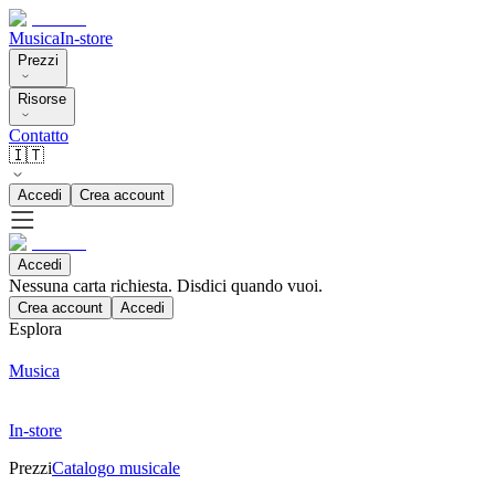
Musica
In-store
Prezzi
Risorse
Contatto
🇮🇹
Accedi
Crea account
Accedi
Nessuna carta richiesta. Disdici quando vuoi.
Crea account
Accedi
Esplora
Musica
In-store
Prezzi
Catalogo musicale