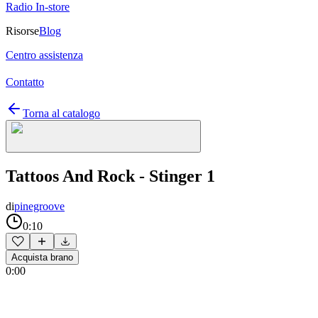
Radio In-store
Risorse
Blog
Centro assistenza
Contatto
Torna al catalogo
Tattoos And Rock - Stinger 1
di
pinegroove
0:10
Acquista brano
0:00