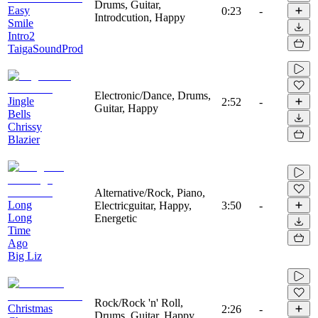
Drums, Guitar,
Easy
0:23
-
Introdcution, Happy
Smile
Intro2
TaigaSoundProd
Electronic/Dance, Drums,
Jingle
2:52
-
Guitar, Happy
Bells
Chrissy
Blazier
Alternative/Rock, Piano,
Long
Electricguitar, Happy,
3:50
-
Long
Energetic
Time
Ago
Big Liz
Rock/Rock 'n' Roll,
Christmas
2:26
-
Drums, Guitar, Happy