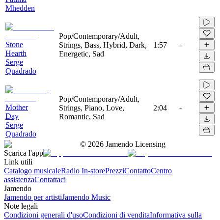
Mhedden
Pop/Contemporary/Adult,
Stone
Strings, Bass, Hybrid, Dark,
1:57
-
Hearth
Energetic, Sad
Serge
Quadrado
Pop/Contemporary/Adult,
Mother
Strings, Piano, Love,
2:04
-
Day
Romantic, Sad
Serge
Quadrado
©
2026
Jamendo Licensing
Scarica l'app
Link utili
Catalogo musicale
Radio In-store
Prezzi
Contatto
Centro
assistenza
Contattaci
Jamendo
Jamendo per artisti
Jamendo Music
Note legali
Condizioni generali d'uso
Condizioni di vendita
Informativa sulla