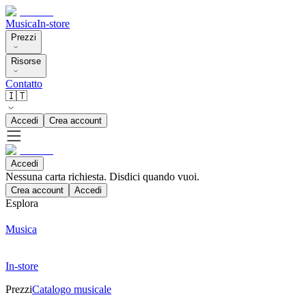
Musica
In-store
Prezzi
Risorse
Contatto
🇮🇹
Accedi
Crea account
Accedi
Nessuna carta richiesta. Disdici quando vuoi.
Crea account
Accedi
Esplora
Musica
In-store
Prezzi
Catalogo musicale