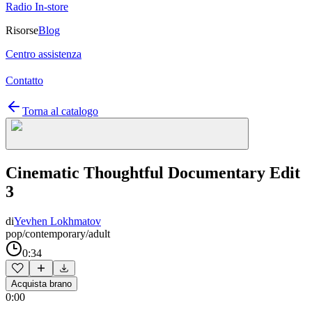
Radio In-store
Risorse
Blog
Centro assistenza
Contatto
Torna al catalogo
Cinematic Thoughtful Documentary Edit
3
di
Yevhen Lokhmatov
pop/contemporary/adult
0:34
Acquista brano
0:00