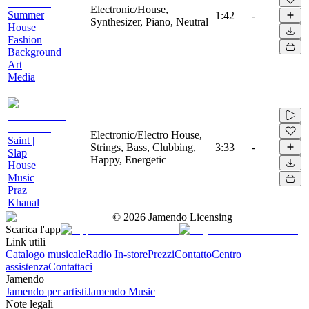
Electronic/House,
Summer
1:42
-
Synthesizer, Piano, Neutral
House
Fashion
Background
Art
Media
Electronic/Electro House,
Saint |
Strings, Bass, Clubbing,
3:33
-
Slap
Happy, Energetic
House
Music
Praz
Khanal
©
2026
Jamendo Licensing
Scarica l'app
Link utili
Catalogo musicale
Radio In-store
Prezzi
Contatto
Centro
assistenza
Contattaci
Jamendo
Jamendo per artisti
Jamendo Music
Note legali