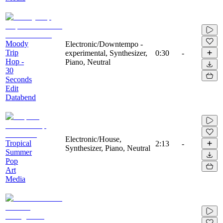
Moody
Electronic/Downtempo -
Trip
experimental, Synthesizer,
0:30
-
Hop -
Piano, Neutral
30
Seconds
Edit
Databend
Electronic/House,
Tropical
2:13
-
Synthesizer, Piano, Neutral
Summer
Pop
Art
Media