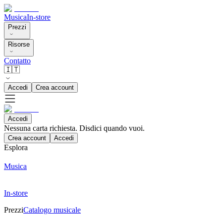
Musica
In-store
Prezzi
Risorse
Contatto
🇮🇹
Accedi
Crea account
Accedi
Nessuna carta richiesta. Disdici quando vuoi.
Crea account
Accedi
Esplora
Musica
In-store
Prezzi
Catalogo musicale