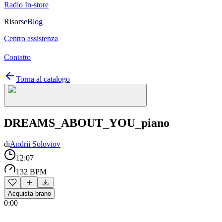
Radio In-store
Risorse
Blog
Centro assistenza
Contatto
Torna al catalogo
DREAMS_ABOUT_YOU_piano
di
Andrii Soloviov
12:07
132 BPM
Acquista brano
0:00