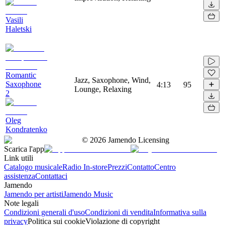
Vasili
Haletski
Romantic
Jazz, Saxophone, Wind,
Saxophone
4:13
95
Lounge, Relaxing
2
Oleg
Kondratenko
©
2026
Jamendo Licensing
Scarica l'app
Link utili
Catalogo musicale
Radio In-store
Prezzi
Contatto
Centro
assistenza
Contattaci
Jamendo
Jamendo per artisti
Jamendo Music
Note legali
Condizioni generali d'uso
Condizioni di vendita
Informativa sulla
privacy
Politica sui cookie
Violazione di copyright