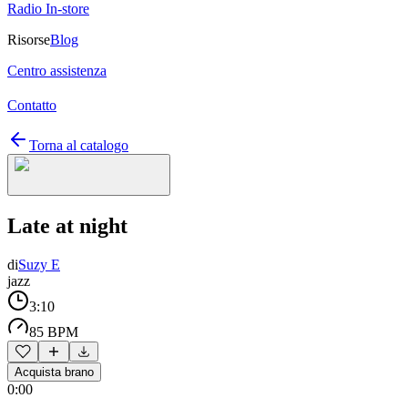
Radio In-store
Risorse
Blog
Centro assistenza
Contatto
Torna al catalogo
Late at night
di
Suzy E
jazz
3:10
85 BPM
Acquista brano
0:00