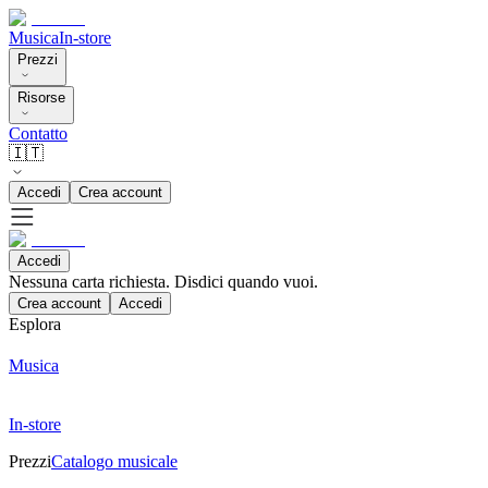
Musica
In-store
Prezzi
Risorse
Contatto
🇮🇹
Accedi
Crea account
Accedi
Nessuna carta richiesta. Disdici quando vuoi.
Crea account
Accedi
Esplora
Musica
In-store
Prezzi
Catalogo musicale