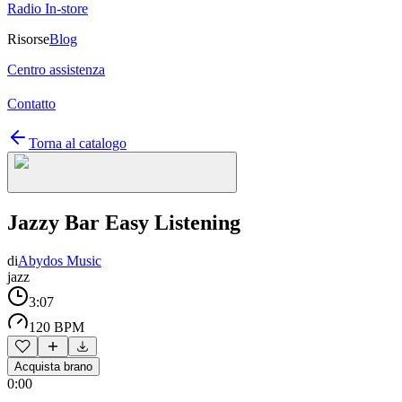
Radio In-store
Risorse
Blog
Centro assistenza
Contatto
Torna al catalogo
Jazzy Bar Easy Listening
di
Abydos Music
jazz
3:07
120 BPM
Acquista brano
0:00