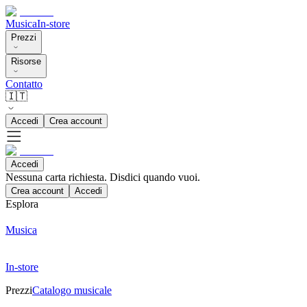
Musica
In-store
Prezzi
Risorse
Contatto
🇮🇹
Accedi
Crea account
Accedi
Nessuna carta richiesta. Disdici quando vuoi.
Crea account
Accedi
Esplora
Musica
In-store
Prezzi
Catalogo musicale