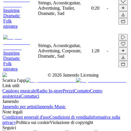
Strings, Acousticguitar,
Advertising, Trailer,
0:20
-
Inspiring
Dramatic, Sad
Dramatic
Folk
ninjatea
Strings, Acousticguitar,
Advertising, Corporate,
1:28
-
Inspiring
Dramatic, Sad
Dramatic
Folk
ninjatea
©
2026
Jamendo Licensing
Scarica l'app
Link utili
Catalogo musicale
Radio In-store
Prezzi
Contatto
Centro
assistenza
Contattaci
Jamendo
Jamendo per artisti
Jamendo Music
Note legali
Condizioni generali d'uso
Condizioni di vendita
Informativa sulla
privacy
Politica sui cookie
Violazione di copyright
Seguici