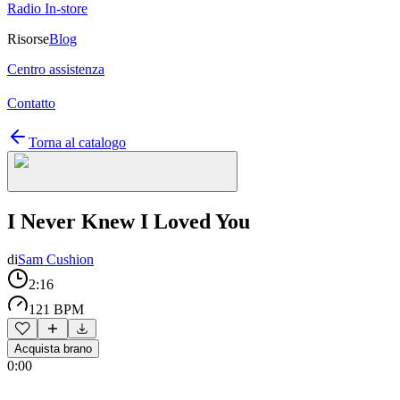
Radio In-store
Risorse
Blog
Centro assistenza
Contatto
Torna al catalogo
I Never Knew I Loved You
di
Sam Cushion
2:16
121 BPM
Acquista brano
0:00