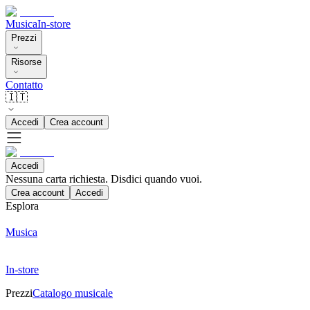
Musica
In-store
Prezzi
Risorse
Contatto
🇮🇹
Accedi
Crea account
Accedi
Nessuna carta richiesta. Disdici quando vuoi.
Crea account
Accedi
Esplora
Musica
In-store
Prezzi
Catalogo musicale