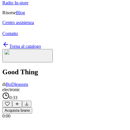
Radio In-store
Risorse
Blog
Centro assistenza
Contatto
Torna al catalogo
Good Thing
di
BoDleasons
electronic
0:33
Acquista brano
0:00