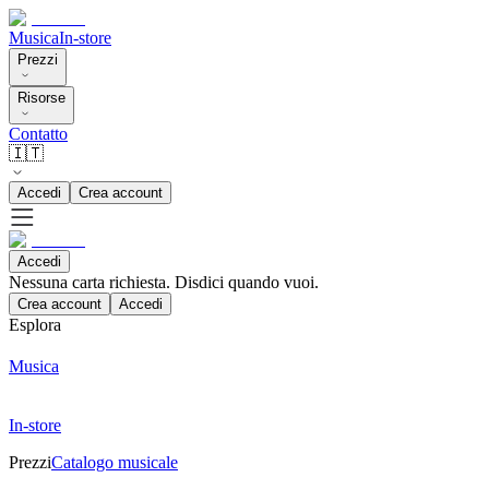
Musica
In-store
Prezzi
Risorse
Contatto
🇮🇹
Accedi
Crea account
Accedi
Nessuna carta richiesta. Disdici quando vuoi.
Crea account
Accedi
Esplora
Musica
In-store
Prezzi
Catalogo musicale