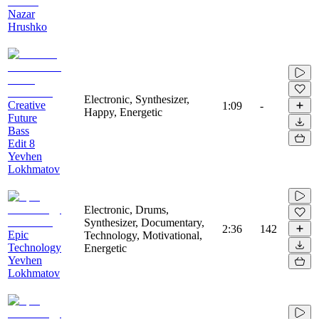
Nazar
Hrushko
Electronic, Synthesizer,
Creative
1:09
-
Happy, Energetic
Future
Bass
Edit 8
Yevhen
Lokhmatov
Electronic, Drums,
Synthesizer, Documentary,
2:36
142
Epic
Technology, Motivational,
Technology
Energetic
Yevhen
Lokhmatov