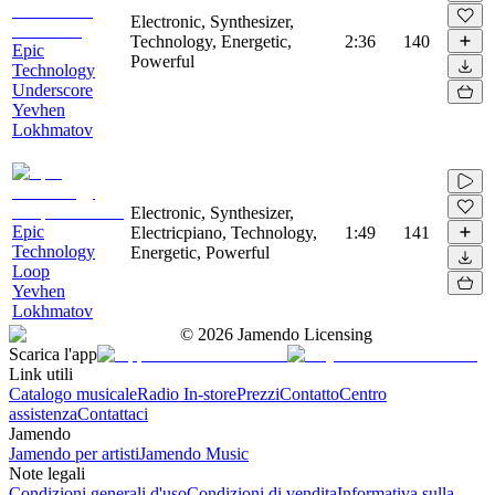
Electronic, Synthesizer,
Technology, Energetic,
2:36
140
Epic
Powerful
Technology
Underscore
Yevhen
Lokhmatov
Electronic, Synthesizer,
Epic
Electricpiano, Technology,
1:49
141
Technology
Energetic, Powerful
Loop
Yevhen
Lokhmatov
©
2026
Jamendo Licensing
Scarica l'app
Link utili
Catalogo musicale
Radio In-store
Prezzi
Contatto
Centro
assistenza
Contattaci
Jamendo
Jamendo per artisti
Jamendo Music
Note legali
Condizioni generali d'uso
Condizioni di vendita
Informativa sulla