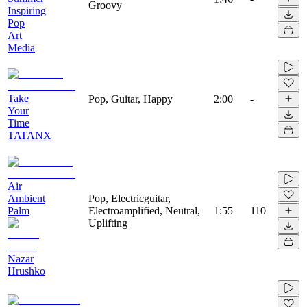
Groovy
Inspiring
Pop
Art
Media
Take
Pop, Guitar, Happy
2:00
-
Your
Time
TATANX
Air
Ambient
Pop, Electricguitar,
Palm
Electroamplified, Neutral,
1:55
110
Uplifting
Nazar
Hrushko