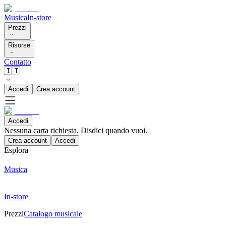
Musica
In-store
Prezzi
Risorse
Contatto
🇮🇹
Accedi
Crea account
Accedi
Nessuna carta richiesta. Disdici quando vuoi.
Crea account
Accedi
Esplora
Musica
In-store
Prezzi
Catalogo musicale