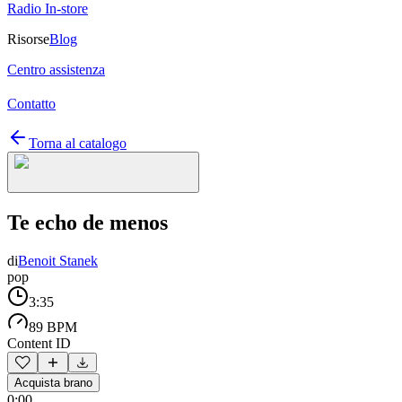
Radio In-store
Risorse
Blog
Centro assistenza
Contatto
Torna al catalogo
Te echo de menos
di
Benoit Stanek
pop
3:35
89 BPM
Content ID
Acquista brano
0:00