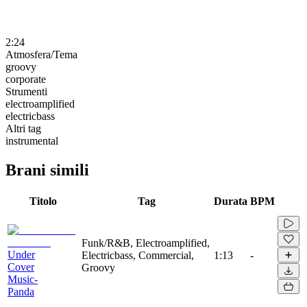
2:24
Atmosfera/Tema
groovy
corporate
Strumenti
electroamplified
electricbass
Altri tag
instrumental
Brani simili
Titolo
Tag
Durata
BPM
Funk/R&B, Electroamplified,
Under
Electricbass, Commercial,
1:13
-
Cover
Groovy
Music-
Panda