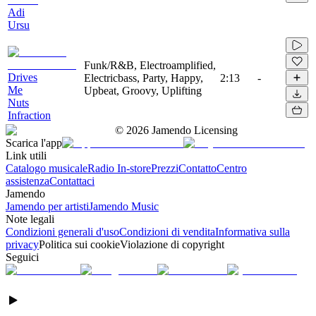
Adi
Ursu
Funk/R&B, Electroamplified,
Drives
Electricbass, Party, Happy,
2:13
-
Me
Upbeat, Groovy, Uplifting
Nuts
Infraction
©
2026
Jamendo Licensing
Scarica l'app
Link utili
Catalogo musicale
Radio In-store
Prezzi
Contatto
Centro
assistenza
Contattaci
Jamendo
Jamendo per artisti
Jamendo Music
Note legali
Condizioni generali d'uso
Condizioni di vendita
Informativa sulla
privacy
Politica sui cookie
Violazione di copyright
Seguici