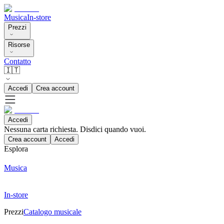
Musica
In-store
Prezzi
Risorse
Contatto
🇮🇹
Accedi
Crea account
Accedi
Nessuna carta richiesta. Disdici quando vuoi.
Crea account
Accedi
Esplora
Musica
In-store
Prezzi
Catalogo musicale