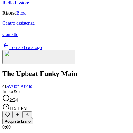
Radio In-store
Risorse
Blog
Centro assistenza
Contatto
Torna al catalogo
The Upbeat Funky Main
di
Avalon Audio
funk/r&b
2:24
115 BPM
Acquista brano
0:00