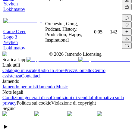
Yevhen
Lokhmatov
Orchestra, Gong,
Podcast, History,
Game Over
0:05
142
Production, Happy,
Logo 3
Inspirational
Yevhen
Lokhmatov
©
2026
Jamendo Licensing
Scarica l'app
Link utili
Catalogo musicale
Radio In-store
Prezzi
Contatto
Centro
assistenza
Contattaci
Jamendo
Jamendo per artisti
Jamendo Music
Note legali
Condizioni generali d'uso
Condizioni di vendita
Informativa sulla
privacy
Politica sui cookie
Violazione di copyright
Seguici