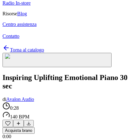
Radio In-store
Risorse
Blog
Centro assistenza
Contatto
Torna al catalogo
Inspiring Uplifting Emotional Piano 30
sec
di
Avalon Audio
0:28
140 BPM
Acquista brano
0:00