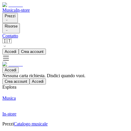
Musica
In-store
Prezzi
Risorse
Contatto
🇮🇹
Accedi
Crea account
Accedi
Nessuna carta richiesta. Disdici quando vuoi.
Crea account
Accedi
Esplora
Musica
In-store
Prezzi
Catalogo musicale