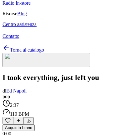
Radio In-store
Risorse
Blog
Centro assistenza
Contatto
Torna al catalogo
I took everything, just left you
di
Ed Napoli
pop
2:37
110 BPM
Acquista brano
0:00