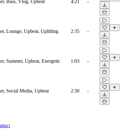
er, Bass, Vlog, Upbeat
4:21
-
er, Lounge, Upbeat, Uplifting
2:35
-
zer, Summer, Upbeat, Energetic
1:03
-
er, Social Media, Upbeat
2:30
-
ttaci