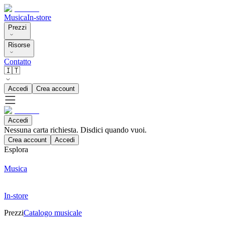
Musica
In-store
Prezzi
Risorse
Contatto
🇮🇹
Accedi
Crea account
Accedi
Nessuna carta richiesta. Disdici quando vuoi.
Crea account
Accedi
Esplora
Musica
In-store
Prezzi
Catalogo musicale