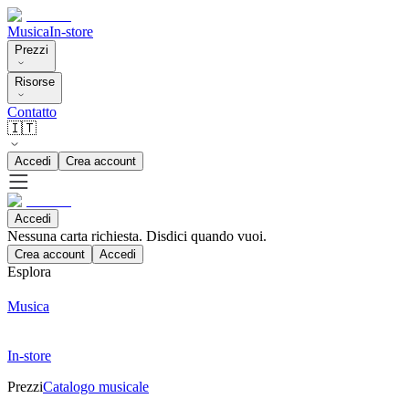
Musica
In-store
Prezzi
Risorse
Contatto
🇮🇹
Accedi
Crea account
Accedi
Nessuna carta richiesta. Disdici quando vuoi.
Crea account
Accedi
Esplora
Musica
In-store
Prezzi
Catalogo musicale