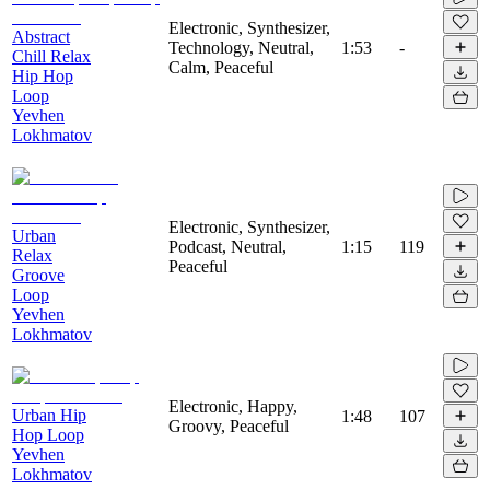
Electronic, Synthesizer,
Abstract
Technology, Neutral,
1:53
-
Chill Relax
Calm, Peaceful
Hip Hop
Loop
Yevhen
Lokhmatov
Electronic, Synthesizer,
Urban
Podcast, Neutral,
1:15
119
Relax
Peaceful
Groove
Loop
Yevhen
Lokhmatov
Electronic, Happy,
Urban Hip
1:48
107
Groovy, Peaceful
Hop Loop
Yevhen
Lokhmatov