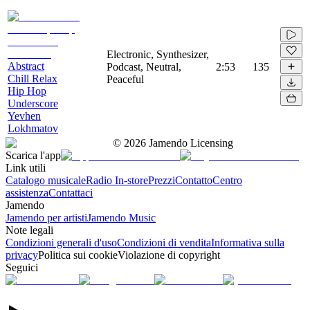
Electronic, Synthesizer,
Abstract
Podcast, Neutral,
2:53
135
Chill Relax
Peaceful
Hip Hop
Underscore
Yevhen
Lokhmatov
©
2026
Jamendo Licensing
Scarica l'app
Link utili
Catalogo musicale
Radio In-store
Prezzi
Contatto
Centro
assistenza
Contattaci
Jamendo
Jamendo per artisti
Jamendo Music
Note legali
Condizioni generali d'uso
Condizioni di vendita
Informativa sulla
privacy
Politica sui cookie
Violazione di copyright
Seguici