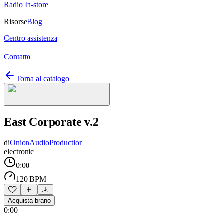
Radio In-store
Risorse
Blog
Centro assistenza
Contatto
Torna al catalogo
East Corporate v.2
di
OnionAudioProduction
electronic
0:08
120 BPM
Acquista brano
0:00