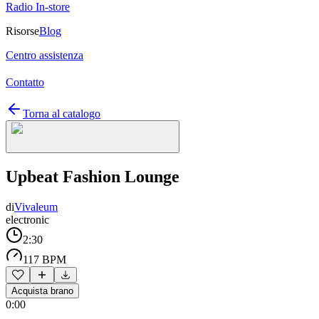
Radio In-store
Risorse
Blog
Centro assistenza
Contatto
Torna al catalogo
Upbeat Fashion Lounge
di
Vivaleum
electronic
2:30
117 BPM
Acquista brano
0:00