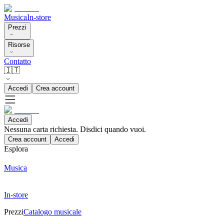
Musica
In-store
Prezzi
Risorse
Contatto
🇮🇹
Accedi
Crea account
Accedi
Nessuna carta richiesta. Disdici quando vuoi.
Crea account
Accedi
Esplora
Musica
In-store
Prezzi
Catalogo musicale