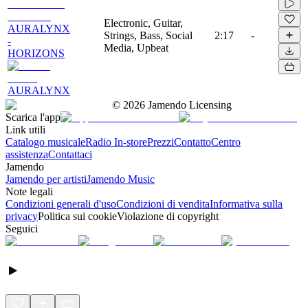
Electronic, Guitar,
AURALYNX
Strings, Bass, Social
2:17
-
-
Media, Upbeat
HORIZONS
AURALYNX
©
2026
Jamendo Licensing
Scarica l'app
Link utili
Catalogo musicale
Radio In-store
Prezzi
Contatto
Centro
assistenza
Contattaci
Jamendo
Jamendo per artisti
Jamendo Music
Note legali
Condizioni generali d'uso
Condizioni di vendita
Informativa sulla
privacy
Politica sui cookie
Violazione di copyright
Seguici