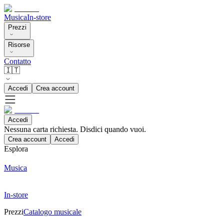
Musica
In-store
Prezzi
Risorse
Contatto
🇮🇹
Accedi
Crea account
Accedi
Nessuna carta richiesta. Disdici quando vuoi.
Crea account
Accedi
Esplora
Musica
In-store
Prezzi
Catalogo musicale