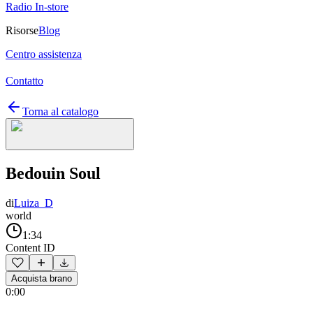
Radio In-store
Risorse
Blog
Centro assistenza
Contatto
Torna al catalogo
Bedouin Soul
di
Luiza_D
world
1:34
Content ID
Acquista brano
0:00