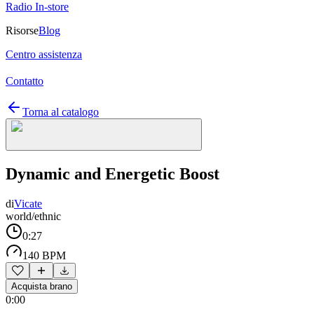
Radio In-store
Risorse
Blog
Centro assistenza
Contatto
Torna al catalogo
Dynamic and Energetic Boost
di
Vicate
world/ethnic
0:27
140 BPM
Acquista brano
0:00