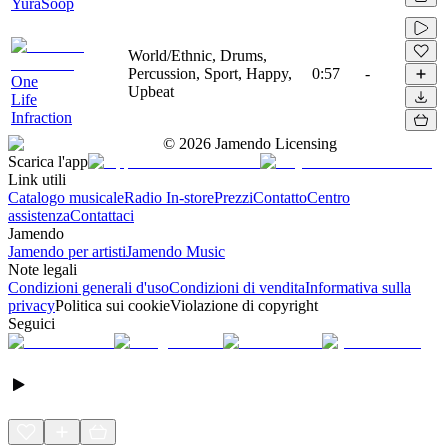
YuraSoop
World/Ethnic, Drums,
Percussion, Sport, Happy,
0:57
-
One
Upbeat
Life
Infraction
©
2026
Jamendo Licensing
Scarica l'app
Link utili
Catalogo musicale
Radio In-store
Prezzi
Contatto
Centro
assistenza
Contattaci
Jamendo
Jamendo per artisti
Jamendo Music
Note legali
Condizioni generali d'uso
Condizioni di vendita
Informativa sulla
privacy
Politica sui cookie
Violazione di copyright
Seguici