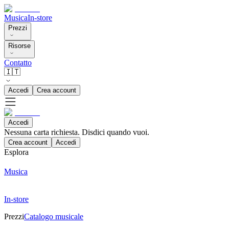
Musica
In-store
Prezzi
Risorse
Contatto
🇮🇹
Accedi
Crea account
Accedi
Nessuna carta richiesta. Disdici quando vuoi.
Crea account
Accedi
Esplora
Musica
In-store
Prezzi
Catalogo musicale