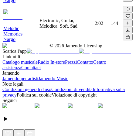
Nargo
Electronic, Guitar,
2:02
144
Melodica, Soft, Sad
Melodic
Memories
Nargo
©
2026
Jamendo Licensing
Scarica l'app
Link utili
Catalogo musicale
Radio In-store
Prezzi
Contatto
Centro
assistenza
Contattaci
Jamendo
Jamendo per artisti
Jamendo Music
Note legali
Condizioni generali d'uso
Condizioni di vendita
Informativa sulla
privacy
Politica sui cookie
Violazione di copyright
Seguici