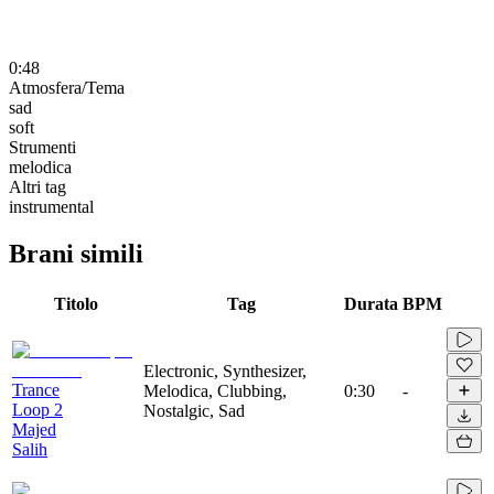
0:48
Atmosfera/Tema
sad
soft
Strumenti
melodica
Altri tag
instrumental
Brani simili
Titolo
Tag
Durata
BPM
Electronic, Synthesizer,
Trance
Melodica, Clubbing,
0:30
-
Loop 2
Nostalgic, Sad
Majed
Salih