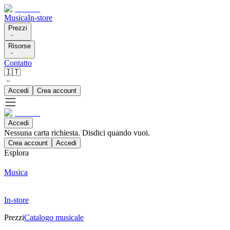
Musica
In-store
Prezzi
Risorse
Contatto
🇮🇹
Accedi
Crea account
Accedi
Nessuna carta richiesta. Disdici quando vuoi.
Crea account
Accedi
Esplora
Musica
In-store
Prezzi
Catalogo musicale