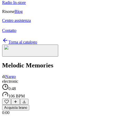
Radio In-store
Risorse
Blog
Centro assistenza
Contatto
Torna al catalogo
Melodic Memories
di
Nargo
electronic
0:48
106 BPM
Acquista brano
0:00