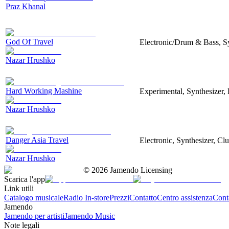
Praz Khanal
God Of Travel
Electronic/Drum & Bass, S
Nazar Hrushko
Hard Working Mashine
Experimental, Synthesizer, 
Nazar Hrushko
Danger Asia Travel
Electronic, Synthesizer, Cl
Nazar Hrushko
©
2026
Jamendo Licensing
Scarica l'app
Link utili
Catalogo musicale
Radio In-store
Prezzi
Contatto
Centro assistenza
Conta
Jamendo
Jamendo per artisti
Jamendo Music
Note legali