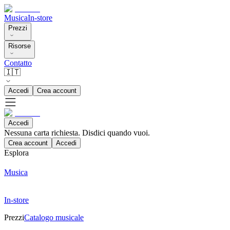
Musica
In-store
Prezzi
Risorse
Contatto
🇮🇹
Accedi
Crea account
Accedi
Nessuna carta richiesta. Disdici quando vuoi.
Crea account
Accedi
Esplora
Musica
In-store
Prezzi
Catalogo musicale