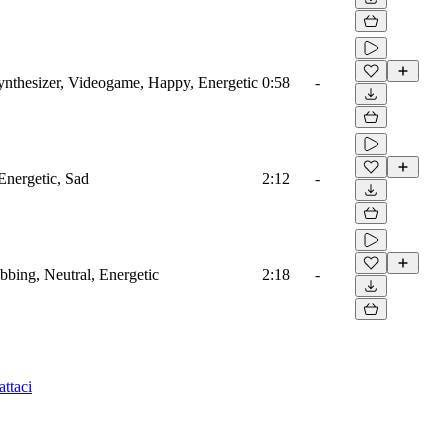
ynthesizer, Videogame, Happy, Energetic
0:58
-
Energetic, Sad
2:12
-
ubbing, Neutral, Energetic
2:18
-
ttaci