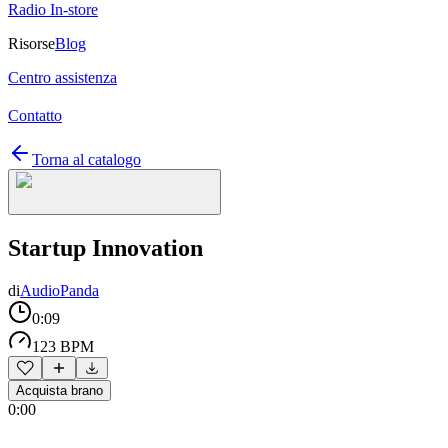
Radio In-store
Risorse
Blog
Centro assistenza
Contatto
Torna al catalogo
Startup Innovation
di
AudioPanda
0:09
123 BPM
Acquista brano
0:00