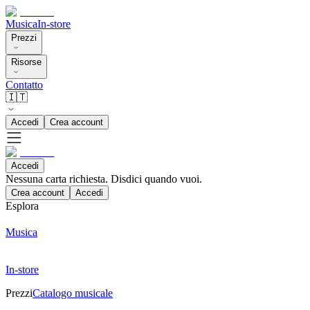
Musica
In-store
Prezzi
Risorse
Contatto
🇮🇹
Accedi
Crea account
Accedi
Nessuna carta richiesta. Disdici quando vuoi.
Crea account
Accedi
Esplora
Musica
In-store
Prezzi
Catalogo musicale