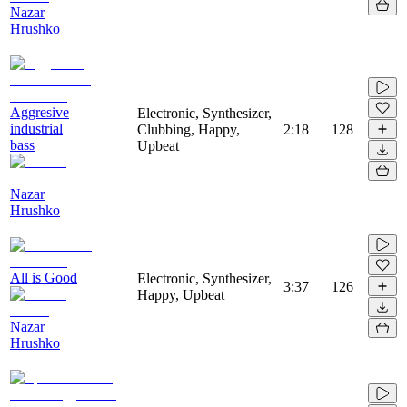
Nazar
Hrushko
Aggresive
Electronic, Synthesizer,
industrial
Clubbing, Happy,
2:18
128
bass
Upbeat
Nazar
Hrushko
All is Good
Electronic, Synthesizer,
3:37
126
Happy, Upbeat
Nazar
Hrushko