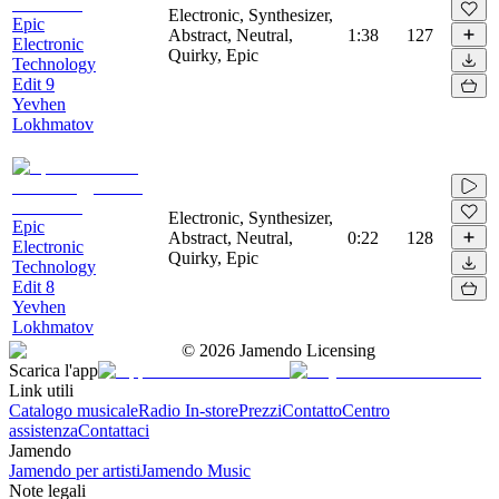
Electronic, Synthesizer,
Epic
Abstract, Neutral,
1:38
127
Electronic
Quirky, Epic
Technology
Edit 9
Yevhen
Lokhmatov
Electronic, Synthesizer,
Epic
Abstract, Neutral,
0:22
128
Electronic
Quirky, Epic
Technology
Edit 8
Yevhen
Lokhmatov
©
2026
Jamendo Licensing
Scarica l'app
Link utili
Catalogo musicale
Radio In-store
Prezzi
Contatto
Centro
assistenza
Contattaci
Jamendo
Jamendo per artisti
Jamendo Music
Note legali