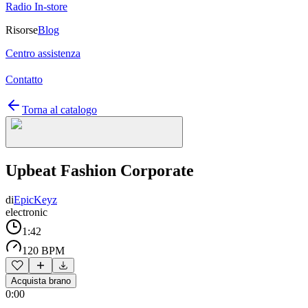
Radio In-store
Risorse
Blog
Centro assistenza
Contatto
Torna al catalogo
Upbeat Fashion Corporate
di
EpicKeyz
electronic
1:42
120 BPM
Acquista brano
0:00