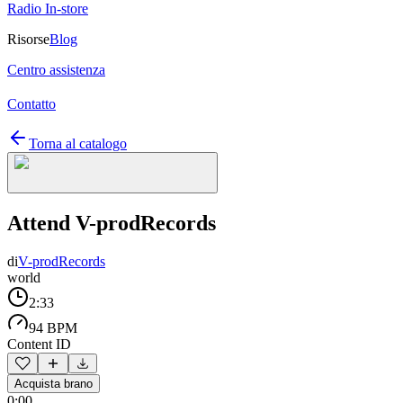
Radio In-store
Risorse
Blog
Centro assistenza
Contatto
Torna al catalogo
Attend V-prodRecords
di
V-prodRecords
world
2:33
94 BPM
Content ID
Acquista brano
0:00