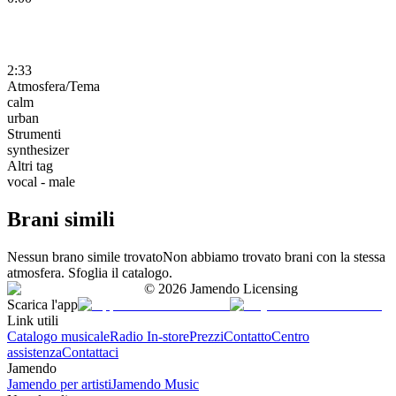
2:33
Atmosfera/Tema
calm
urban
Strumenti
synthesizer
Altri tag
vocal - male
Brani simili
Nessun brano simile trovato
Non abbiamo trovato brani con la stessa
atmosfera. Sfoglia il catalogo.
©
2026
Jamendo Licensing
Scarica l'app
Link utili
Catalogo musicale
Radio In-store
Prezzi
Contatto
Centro
assistenza
Contattaci
Jamendo
Jamendo per artisti
Jamendo Music