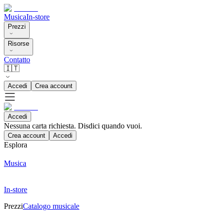
Musica
In-store
Prezzi
Risorse
Contatto
🇮🇹
Accedi
Crea account
Accedi
Nessuna carta richiesta. Disdici quando vuoi.
Crea account
Accedi
Esplora
Musica
In-store
Prezzi
Catalogo musicale