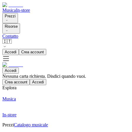
Musica
In-store
Prezzi
Risorse
Contatto
🇮🇹
Accedi
Crea account
Accedi
Nessuna carta richiesta. Disdici quando vuoi.
Crea account
Accedi
Esplora
Musica
In-store
Prezzi
Catalogo musicale