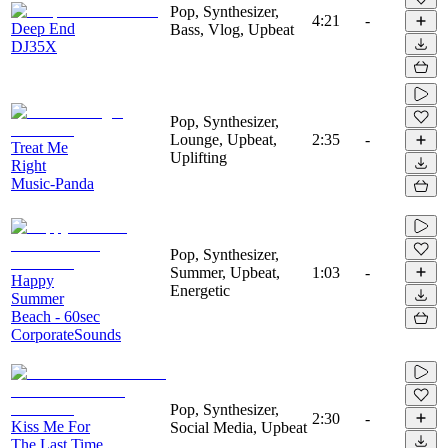
Pop, Synthesizer,
4:21
-
Deep End
Bass, Vlog, Upbeat
DJ35X
Pop, Synthesizer,
Lounge, Upbeat,
2:35
-
Treat Me
Uplifting
Right
Music-Panda
Pop, Synthesizer,
Summer, Upbeat,
1:03
-
Happy
Energetic
Summer
Beach - 60sec
CorporateSounds
Pop, Synthesizer,
2:30
-
Kiss Me For
Social Media, Upbeat
The Last Time