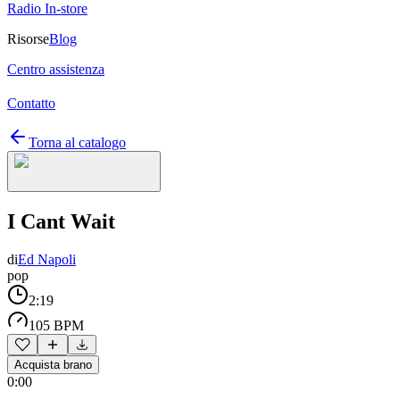
Radio In-store
Risorse
Blog
Centro assistenza
Contatto
Torna al catalogo
I Cant Wait
di
Ed Napoli
pop
2:19
105 BPM
Acquista brano
0:00