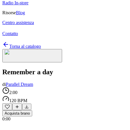
Radio In-store
Risorse
Blog
Centro assistenza
Contatto
Torna al catalogo
Remember a day
di
Parallel Dream
2:00
120 BPM
Acquista brano
0:00