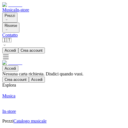
Musica
In-store
Prezzi
Risorse
Contatto
🇮🇹
Accedi
Crea account
Accedi
Nessuna carta richiesta. Disdici quando vuoi.
Crea account
Accedi
Esplora
Musica
In-store
Prezzi
Catalogo musicale