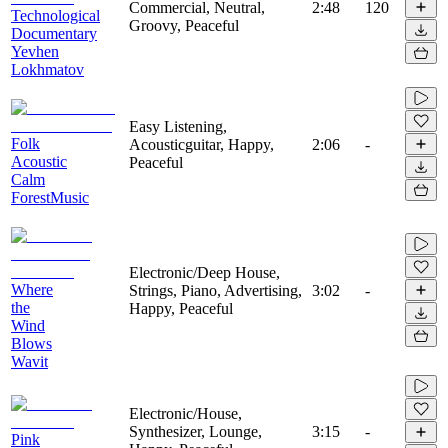
Commercial, Neutral,
2:48
120
Technological
Groovy, Peaceful
Documentary
Yevhen
Lokhmatov
Easy Listening,
Folk
Acousticguitar, Happy,
2:06
-
Acoustic
Peaceful
Calm
ForestMusic
Electronic/Deep House,
Where
Strings, Piano, Advertising,
3:02
-
the
Happy, Peaceful
Wind
Blows
Wavit
Electronic/House,
Synthesizer, Lounge,
3:15
-
Pink