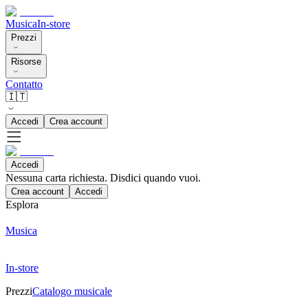
Musica
In-store
Prezzi
Risorse
Contatto
🇮🇹
Accedi
Crea account
Accedi
Nessuna carta richiesta. Disdici quando vuoi.
Crea account
Accedi
Esplora
Musica
In-store
Prezzi
Catalogo musicale