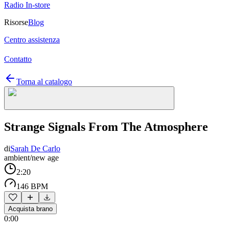
Radio In-store
Risorse
Blog
Centro assistenza
Contatto
Torna al catalogo
Strange Signals From The Atmosphere
di
Sarah De Carlo
ambient/new age
2:20
146 BPM
Acquista brano
0:00