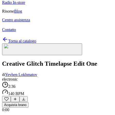
Radio In-store
Risorse
Blog
Centro assistenza
Contatto
Torna al catalogo
Creative Glitch Timelapse Edit One
di
Yevhen Lokhmatov
electronic
2:36
140 BPM
Acquista brano
0:00