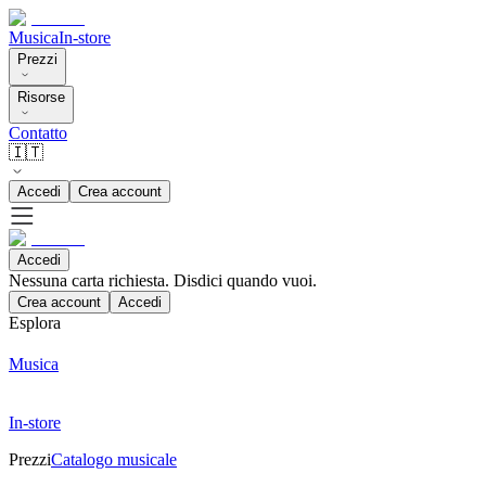
Musica
In-store
Prezzi
Risorse
Contatto
🇮🇹
Accedi
Crea account
Accedi
Nessuna carta richiesta. Disdici quando vuoi.
Crea account
Accedi
Esplora
Musica
In-store
Prezzi
Catalogo musicale