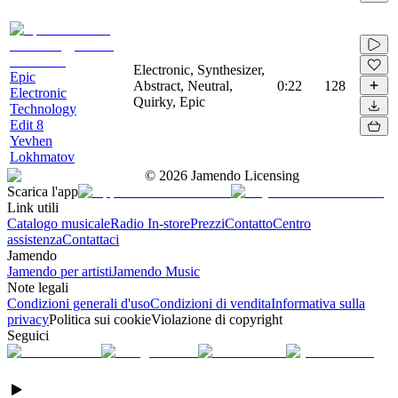
Electronic, Synthesizer,
Epic
Abstract, Neutral,
0:22
128
Electronic
Quirky, Epic
Technology
Edit 8
Yevhen
Lokhmatov
©
2026
Jamendo Licensing
Scarica l'app
Link utili
Catalogo musicale
Radio In-store
Prezzi
Contatto
Centro
assistenza
Contattaci
Jamendo
Jamendo per artisti
Jamendo Music
Note legali
Condizioni generali d'uso
Condizioni di vendita
Informativa sulla
privacy
Politica sui cookie
Violazione di copyright
Seguici