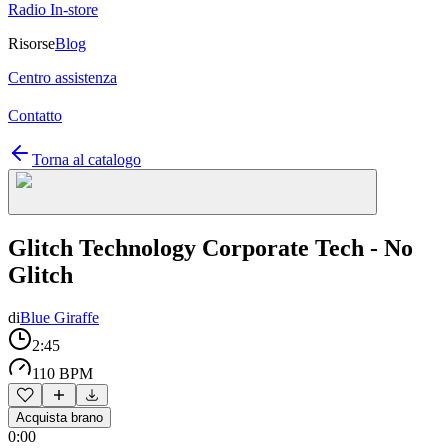
Radio In-store
Risorse
Blog
Centro assistenza
Contatto
Torna al catalogo
Glitch Technology Corporate Tech - No
Glitch
di
Blue Giraffe
2:45
110 BPM
Acquista brano
0:00