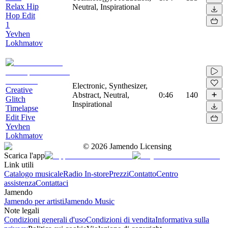
Relax Hip
Neutral, Inspirational
Hop Edit
1
Yevhen
Lokhmatov
Electronic, Synthesizer,
Creative
Abstract, Neutral,
0:46
140
Glitch
Inspirational
Timelapse
Edit Five
Yevhen
Lokhmatov
©
2026
Jamendo Licensing
Scarica l'app
Link utili
Catalogo musicale
Radio In-store
Prezzi
Contatto
Centro
assistenza
Contattaci
Jamendo
Jamendo per artisti
Jamendo Music
Note legali
Condizioni generali d'uso
Condizioni di vendita
Informativa sulla