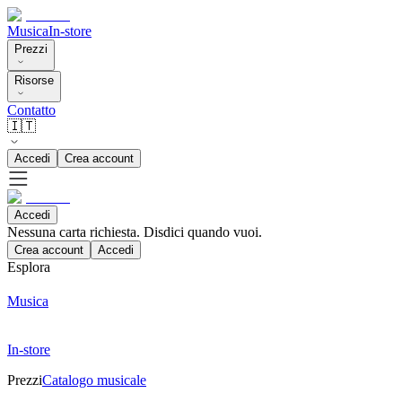
Musica
In-store
Prezzi
Risorse
Contatto
🇮🇹
Accedi
Crea account
Accedi
Nessuna carta richiesta. Disdici quando vuoi.
Crea account
Accedi
Esplora
Musica
In-store
Prezzi
Catalogo musicale