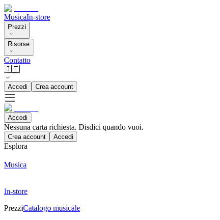
Musica
In-store
Prezzi
Risorse
Contatto
🇮🇹
Accedi
Crea account
Accedi
Nessuna carta richiesta. Disdici quando vuoi.
Crea account
Accedi
Esplora
Musica
In-store
Prezzi
Catalogo musicale