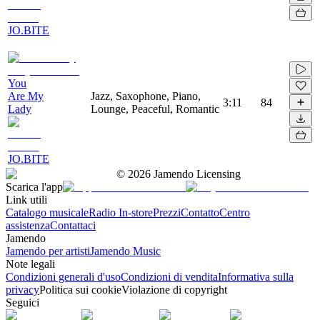
JO.BITE
You
Are My
Jazz, Saxophone, Piano,
3:11
84
Lady
Lounge, Peaceful, Romantic
JO.BITE
©
2026
Jamendo Licensing
Scarica l'app
Link utili
Catalogo musicale
Radio In-store
Prezzi
Contatto
Centro
assistenza
Contattaci
Jamendo
Jamendo per artisti
Jamendo Music
Note legali
Condizioni generali d'uso
Condizioni di vendita
Informativa sulla
privacy
Politica sui cookie
Violazione di copyright
Seguici