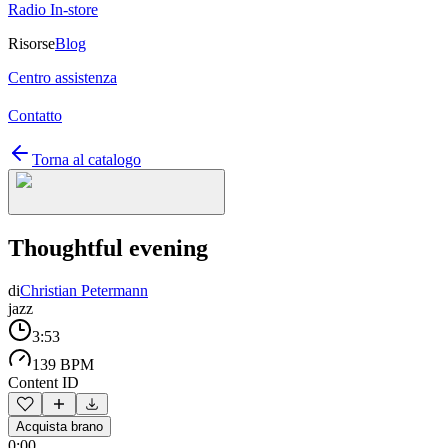
Radio In-store
Risorse
Blog
Centro assistenza
Contatto
Torna al catalogo
Thoughtful evening
di
Christian Petermann
jazz
3:53
139 BPM
Content ID
Acquista brano
0:00