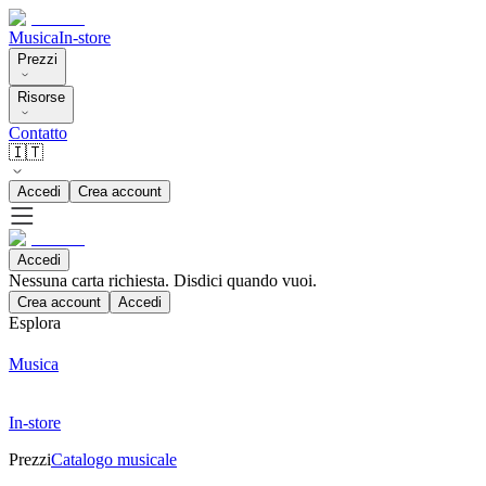
Musica
In-store
Prezzi
Risorse
Contatto
🇮🇹
Accedi
Crea account
Accedi
Nessuna carta richiesta. Disdici quando vuoi.
Crea account
Accedi
Esplora
Musica
In-store
Prezzi
Catalogo musicale