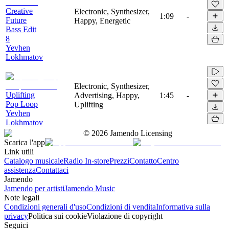
Creative
Electronic, Synthesizer,
1:09
-
Future
Happy, Energetic
Bass Edit
8
Yevhen
Lokhmatov
Electronic, Synthesizer,
Uplifting
Advertising, Happy,
1:45
-
Pop Loop
Uplifting
Yevhen
Lokhmatov
©
2026
Jamendo Licensing
Scarica l'app
Link utili
Catalogo musicale
Radio In-store
Prezzi
Contatto
Centro
assistenza
Contattaci
Jamendo
Jamendo per artisti
Jamendo Music
Note legali
Condizioni generali d'uso
Condizioni di vendita
Informativa sulla
privacy
Politica sui cookie
Violazione di copyright
Seguici