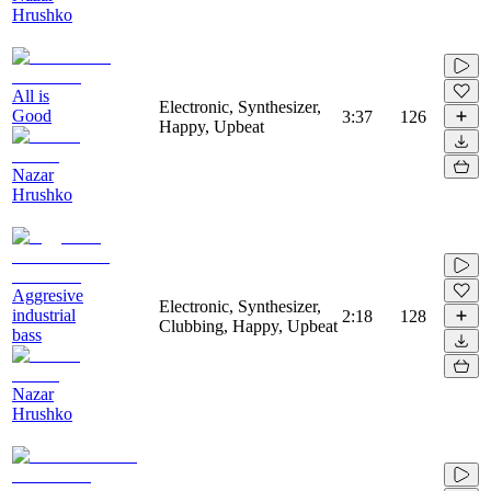
Hrushko
All is
Electronic, Synthesizer,
Good
3:37
126
Happy, Upbeat
Nazar
Hrushko
Aggresive
Electronic, Synthesizer,
industrial
2:18
128
Clubbing, Happy, Upbeat
bass
Nazar
Hrushko