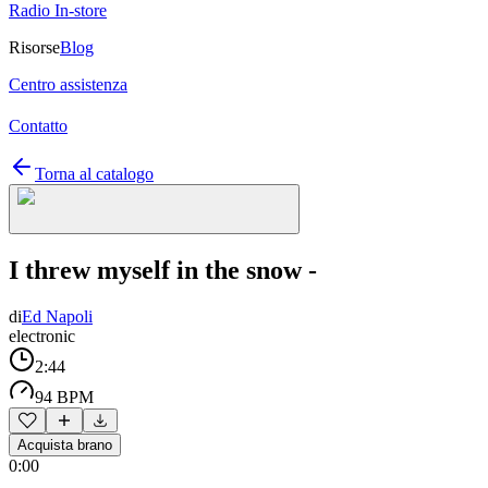
Radio In-store
Risorse
Blog
Centro assistenza
Contatto
Torna al catalogo
I threw myself in the snow -
di
Ed Napoli
electronic
2:44
94 BPM
Acquista brano
0:00