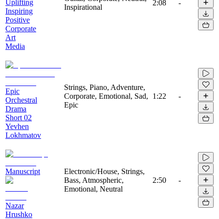
Uplifting
2:08
-
Inspirational
Inspiring
Positive
Corporate
Art
Media
Strings, Piano, Adventure,
Epic
Corporate, Emotional, Sad,
1:22
-
Orchestral
Epic
Drama
Short 02
Yevhen
Lokhmatov
Manuscript
Electronic/House, Strings,
Bass, Atmospheric,
2:50
-
Emotional, Neutral
Nazar
Hrushko