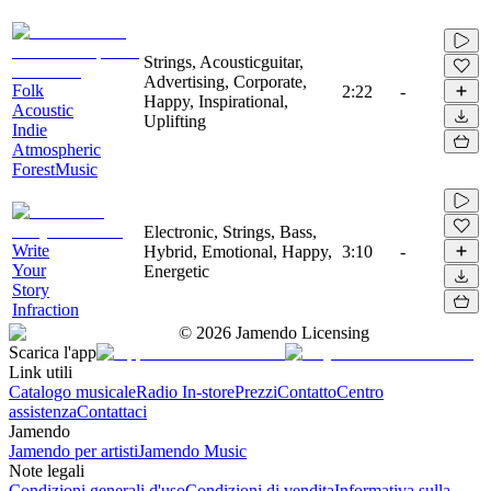
Strings, Acousticguitar,
Advertising, Corporate,
Folk
2:22
-
Happy, Inspirational,
Acoustic
Uplifting
Indie
Atmospheric
ForestMusic
Electronic, Strings, Bass,
Write
Hybrid, Emotional, Happy,
3:10
-
Your
Energetic
Story
Infraction
©
2026
Jamendo Licensing
Scarica l'app
Link utili
Catalogo musicale
Radio In-store
Prezzi
Contatto
Centro
assistenza
Contattaci
Jamendo
Jamendo per artisti
Jamendo Music
Note legali
Condizioni generali d'uso
Condizioni di vendita
Informativa sulla