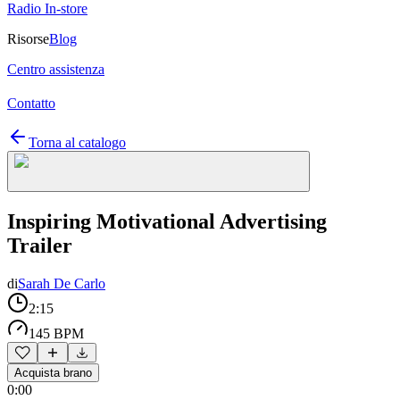
Radio In-store
Risorse
Blog
Centro assistenza
Contatto
Torna al catalogo
Inspiring Motivational Advertising
Trailer
di
Sarah De Carlo
2:15
145 BPM
Acquista brano
0:00