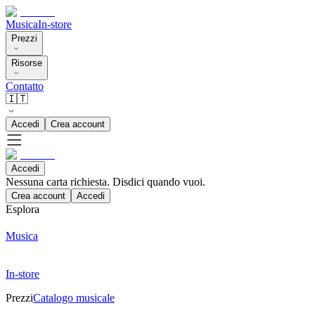
Musica
In-store
Prezzi
Risorse
Contatto
🇮🇹
Accedi
Crea account
Accedi
Nessuna carta richiesta. Disdici quando vuoi.
Crea account
Accedi
Esplora
Musica
In-store
Prezzi
Catalogo musicale