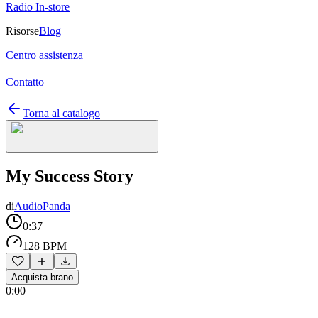
Radio In-store
Risorse
Blog
Centro assistenza
Contatto
Torna al catalogo
My Success Story
di
AudioPanda
0:37
128 BPM
Acquista brano
0:00