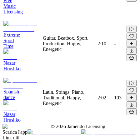
Free
Music
Licensing
Extreme
Guitar, Beatbox, Sport,
Sport
Production, Happy,
2:10
-
Time
Energetic
Nazar
Hrushko
Spanish
Latin, Strings, Piano,
dance
Traditional, Happy,
2:02
103
Energetic
Nazar
Hrushko
©
2026
Jamendo Licensing
Scarica l'app
Link utili