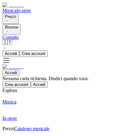
Musica
In-store
Prezzi
Risorse
Contatto
🇮🇹
Accedi
Crea account
Accedi
Nessuna carta richiesta. Disdici quando vuoi.
Crea account
Accedi
Esplora
Musica
In-store
Prezzi
Catalogo musicale