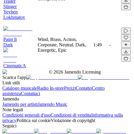
Trailer
Stinger
Yevhen
Lokhmatov
Paint It
Wind, Brass, Action,
Dark
Corporate, Neutral, Dark,
1:49
-
Energetic, Epic
CinematicA
©
2026
Jamendo Licensing
Scarica l'app
Link utili
Catalogo musicale
Radio In-store
Prezzi
Contatto
Centro
assistenza
Contattaci
Jamendo
Jamendo per artisti
Jamendo Music
Note legali
Condizioni generali d'uso
Condizioni di vendita
Informativa sulla
privacy
Politica sui cookie
Violazione di copyright
Seguici