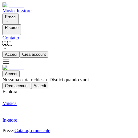
Musica
In-store
Prezzi
Risorse
Contatto
🇮🇹
Accedi
Crea account
Accedi
Nessuna carta richiesta. Disdici quando vuoi.
Crea account
Accedi
Esplora
Musica
In-store
Prezzi
Catalogo musicale