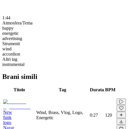
1:44
Atmosfera/Tema
happy
energetic
advertising
Strumenti
wind
accordion
Altri tag
instrumental
Brani simili
Titolo
Tag
Durata
BPM
New
Wind, Brass, Vlog, Logo,
0:27
120
funk
Energetic
logo
Nazar