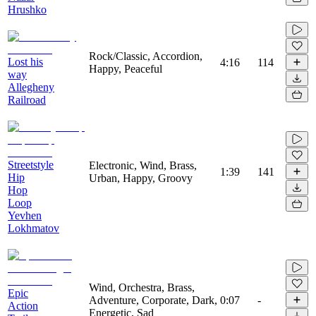
Hrushko
Rock/Classic, Accordion,
Lost his
4:16
114
Happy, Peaceful
way
Allegheny
Railroad
Streetstyle
Electronic, Wind, Brass,
1:39
141
Hip
Urban, Happy, Groovy
Hop
Loop
Yevhen
Lokhmatov
Wind, Orchestra, Brass,
Epic
Adventure, Corporate, Dark,
0:07
-
Action
Energetic, Sad