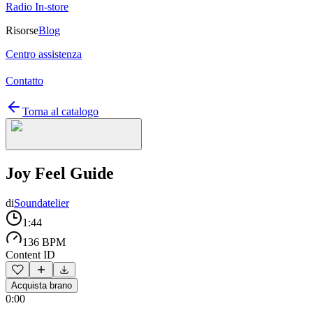
Radio In-store
Risorse
Blog
Centro assistenza
Contatto
Torna al catalogo
Joy Feel Guide
di
Soundatelier
1:44
136 BPM
Content ID
Acquista brano
0:00