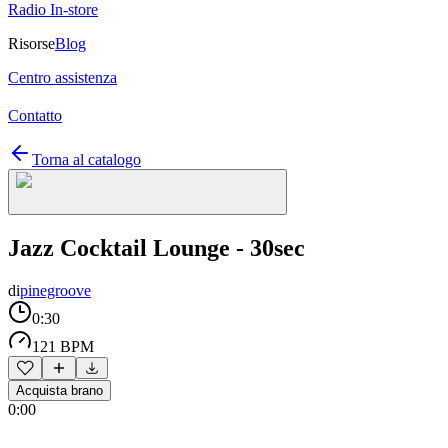
Radio In-store
Risorse
Blog
Centro assistenza
Contatto
Torna al catalogo
Jazz Cocktail Lounge - 30sec
di
pinegroove
0:30
121 BPM
Acquista brano
0:00