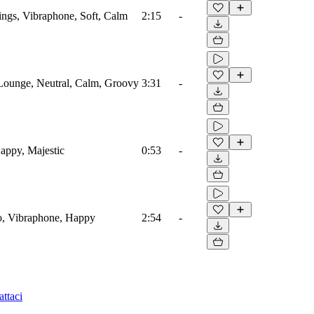
rings, Vibraphone, Soft, Calm
2:15
-
Lounge, Neutral, Calm, Groovy
3:31
-
appy, Majestic
0:53
-
o, Vibraphone, Happy
2:54
-
ttaci