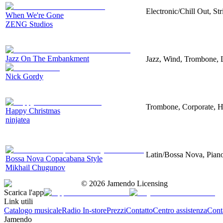
Electronic/Chill Out, St
When We're Gone
ZENG Studios
Jazz On The Embankment
Jazz, Wind, Trombone, 
Nick Gordy
Trombone, Corporate, H
Happy Christmas
ninjatea
Latin/Bossa Nova, Pian
Bossa Nova Copacabana Style
Mikhail Chugunov
©
2026
Jamendo Licensing
Scarica l'app
Link utili
Catalogo musicale
Radio In-store
Prezzi
Contatto
Centro assistenza
Conta
Jamendo