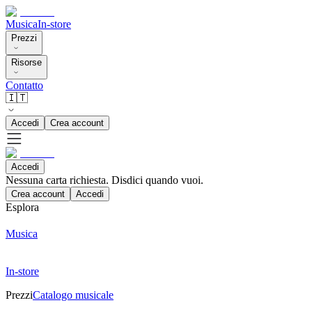
Musica
In-store
Prezzi
Risorse
Contatto
🇮🇹
Accedi
Crea account
Accedi
Nessuna carta richiesta. Disdici quando vuoi.
Crea account
Accedi
Esplora
Musica
In-store
Prezzi
Catalogo musicale