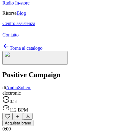
Radio In-store
Risorse
Blog
Centro assistenza
Contatto
Torna al catalogo
Positive Campaign
di
AudioSphere
electronic
0:51
112 BPM
Acquista brano
0:00