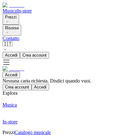
Musica
In-store
Prezzi
Risorse
Contatto
🇮🇹
Accedi
Crea account
Accedi
Nessuna carta richiesta. Disdici quando vuoi.
Crea account
Accedi
Esplora
Musica
In-store
Prezzi
Catalogo musicale