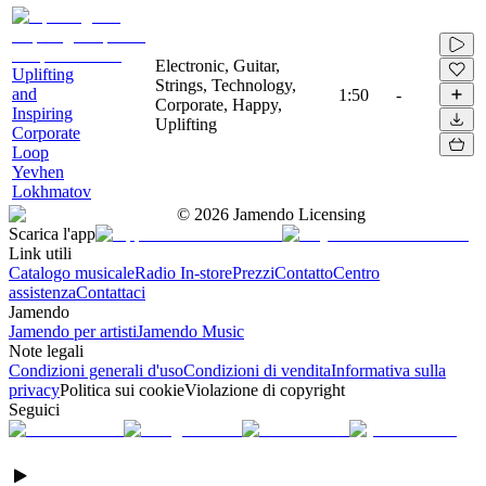
Electronic, Guitar,
Uplifting
Strings, Technology,
and
1:50
-
Corporate, Happy,
Inspiring
Uplifting
Corporate
Loop
Yevhen
Lokhmatov
©
2026
Jamendo Licensing
Scarica l'app
Link utili
Catalogo musicale
Radio In-store
Prezzi
Contatto
Centro
assistenza
Contattaci
Jamendo
Jamendo per artisti
Jamendo Music
Note legali
Condizioni generali d'uso
Condizioni di vendita
Informativa sulla
privacy
Politica sui cookie
Violazione di copyright
Seguici