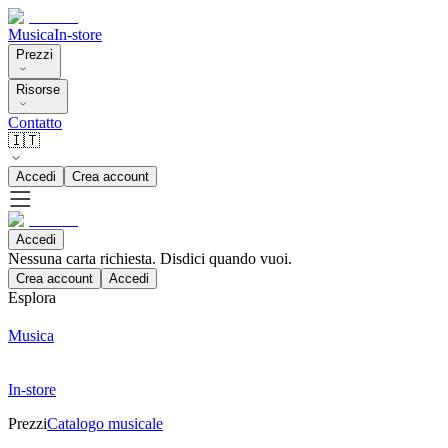
Musica
In-store
Prezzi
Risorse
Contatto
🇮🇹
Accedi
Crea account
Accedi
Nessuna carta richiesta. Disdici quando vuoi.
Crea account
Accedi
Esplora
Musica
In-store
Prezzi
Catalogo musicale