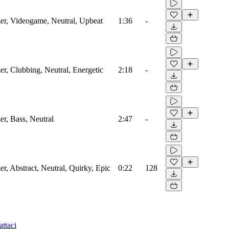
zer, Videogame, Neutral, Upbeat
1:36
-
zer, Clubbing, Neutral, Energetic
2:18
-
er, Bass, Neutral
2:47
-
er, Abstract, Neutral, Quirky, Epic
0:22
128
ttaci