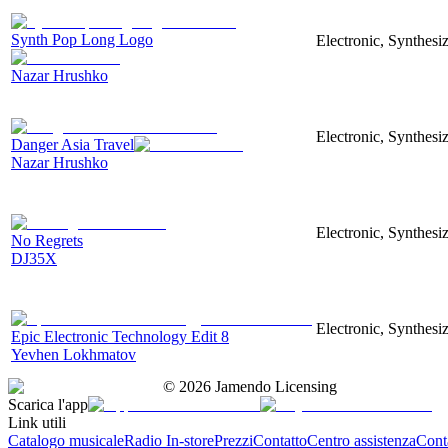
Synth Pop Long Logo
Electronic, Synthesi
Nazar Hrushko
Electronic, Synthesi
Danger Asia Travel
Nazar Hrushko
Electronic, Synthesiz
No Regrets
DJ35X
Electronic, Synthesiz
Epic Electronic Technology Edit 8
Yevhen Lokhmatov
©
2026
Jamendo Licensing
Scarica l'app
Link utili
Catalogo musicale
Radio In-store
Prezzi
Contatto
Centro assistenza
Conta