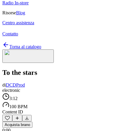
Radio In-store
Risorse
Blog
Centro assistenza
Contatto
Torna al catalogo
To the stars
di
DCDProd
electronic
3:12
100 BPM
Content ID
Acquista brano
0:00