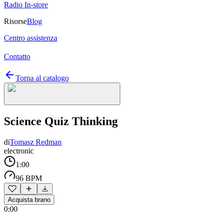
Radio In-store
Risorse
Blog
Centro assistenza
Contatto
Torna al catalogo
Science Quiz Thinking
di
Tomasz Redman
electronic
1:00
96 BPM
Acquista brano
0:00