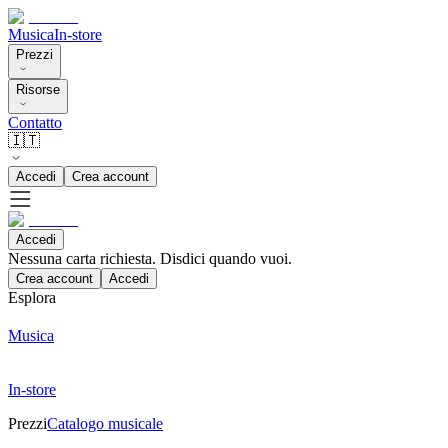
Musica
In-store
Prezzi
Risorse
Contatto
🇮🇹
Accedi
Crea account
Accedi
Nessuna carta richiesta. Disdici quando vuoi.
Crea account
Accedi
Esplora
Musica
In-store
Prezzi
Catalogo musicale