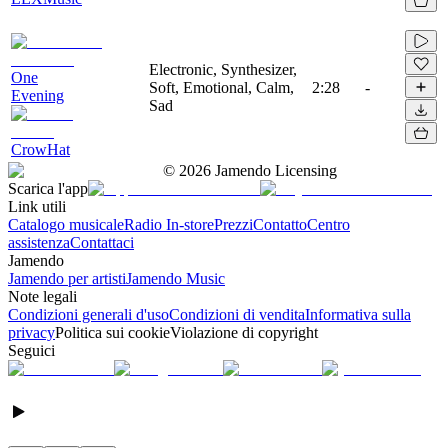
Electronic, Synthesizer,
One
Soft, Emotional, Calm,
2:28
-
Evening
Sad
CrowHat
©
2026
Jamendo Licensing
Scarica l'app
Link utili
Catalogo musicale
Radio In-store
Prezzi
Contatto
Centro
assistenza
Contattaci
Jamendo
Jamendo per artisti
Jamendo Music
Note legali
Condizioni generali d'uso
Condizioni di vendita
Informativa sulla
privacy
Politica sui cookie
Violazione di copyright
Seguici