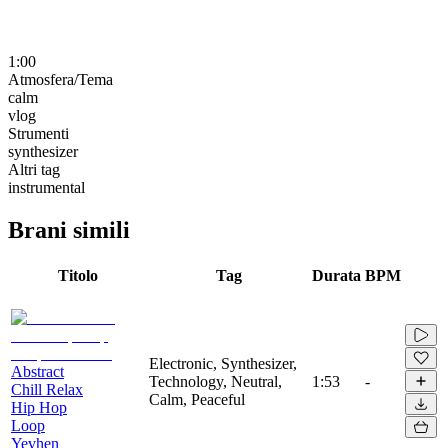
1:00
Atmosfera/Tema
calm
vlog
Strumenti
synthesizer
Altri tag
instrumental
Brani simili
Titolo
Tag
Durata
BPM
Electronic, Synthesizer,
Abstract
Technology, Neutral,
1:53
-
Chill Relax
Calm, Peaceful
Hip Hop
Loop
Yevhen