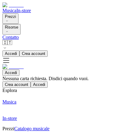
Musica
In-store
Prezzi
Risorse
Contatto
🇮🇹
Accedi
Crea account
Accedi
Nessuna carta richiesta. Disdici quando vuoi.
Crea account
Accedi
Esplora
Musica
In-store
Prezzi
Catalogo musicale