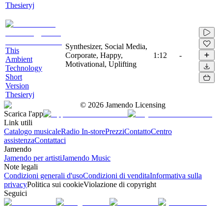
Thesieryj
Synthesizer, Social Media,
This
Corporate, Happy,
1:12
-
Ambient
Motivational, Uplifting
Technology
Short
Version
Thesieryj
©
2026
Jamendo Licensing
Scarica l'app
Link utili
Catalogo musicale
Radio In-store
Prezzi
Contatto
Centro
assistenza
Contattaci
Jamendo
Jamendo per artisti
Jamendo Music
Note legali
Condizioni generali d'uso
Condizioni di vendita
Informativa sulla
privacy
Politica sui cookie
Violazione di copyright
Seguici