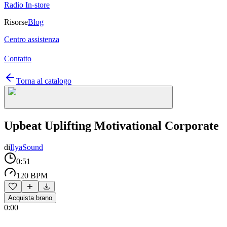
Radio In-store
Risorse
Blog
Centro assistenza
Contatto
Torna al catalogo
Upbeat Uplifting Motivational Corporate
di
IlyaSound
0:51
120 BPM
Acquista brano
0:00