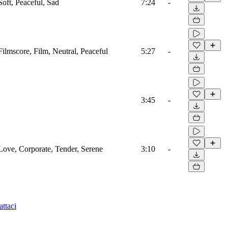
Soft, Peaceful, Sad
7:24
-
 Filmscore, Film, Neutral, Peaceful
5:27
-
3:45
-
 Love, Corporate, Tender, Serene
3:10
-
ttaci