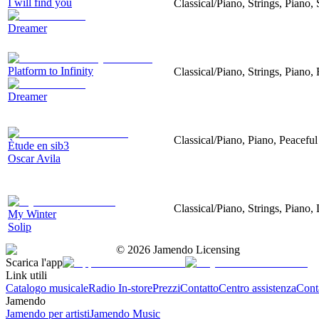
I will find you
Classical/Piano, Strings, Piano, 
Dreamer
Platform to Infinity
Classical/Piano, Strings, Piano,
Dreamer
Classical/Piano, Piano, Peaceful
Ètude en sib3
Oscar Avila
Classical/Piano, Strings, Piano,
My Winter
Solip
©
2026
Jamendo Licensing
Scarica l'app
Link utili
Catalogo musicale
Radio In-store
Prezzi
Contatto
Centro assistenza
Conta
Jamendo
Jamendo per artisti
Jamendo Music