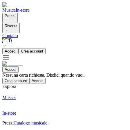
Musica
In-store
Prezzi
Risorse
Contatto
🇮🇹
Accedi
Crea account
Accedi
Nessuna carta richiesta. Disdici quando vuoi.
Crea account
Accedi
Esplora
Musica
In-store
Prezzi
Catalogo musicale