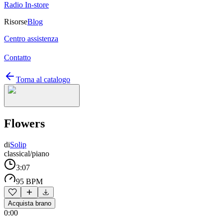
Radio In-store
Risorse
Blog
Centro assistenza
Contatto
Torna al catalogo
Flowers
di
Solip
classical/piano
3:07
95 BPM
Acquista brano
0:00