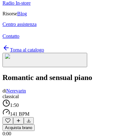
Radio In-store
Risorse
Blog
Centro assistenza
Contatto
Torna al catalogo
Romantic and sensual piano
di
Nerevarin
classical
1:50
141 BPM
Acquista brano
0:00