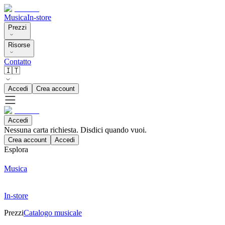
Musica
In-store
Prezzi
Risorse
Contatto
🇮🇹
Accedi
Crea account
Accedi
Nessuna carta richiesta. Disdici quando vuoi.
Crea account
Accedi
Esplora
Musica
In-store
Prezzi
Catalogo musicale