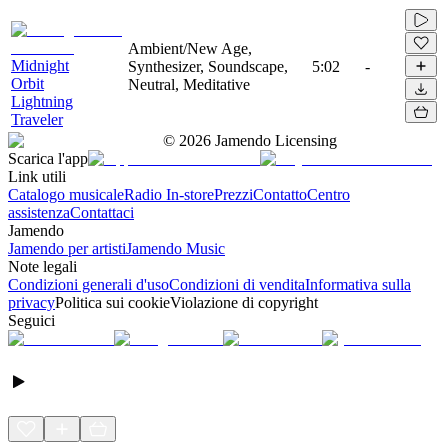
Ambient/New Age,
Midnight
Synthesizer, Soundscape,
5:02
-
Orbit
Neutral, Meditative
Lightning
Traveler
©
2026
Jamendo Licensing
Scarica l'app
Link utili
Catalogo musicale
Radio In-store
Prezzi
Contatto
Centro
assistenza
Contattaci
Jamendo
Jamendo per artisti
Jamendo Music
Note legali
Condizioni generali d'uso
Condizioni di vendita
Informativa sulla
privacy
Politica sui cookie
Violazione di copyright
Seguici