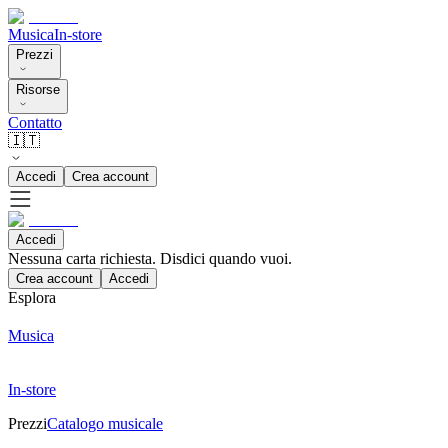
Musica
In-store
Prezzi
Risorse
Contatto
🇮🇹
Accedi
Crea account
Accedi
Nessuna carta richiesta. Disdici quando vuoi.
Crea account
Accedi
Esplora
Musica
In-store
Prezzi
Catalogo musicale