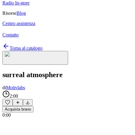
Radio In-store
Risorse
Blog
Centro assistenza
Contatto
Torna al catalogo
surreal atmosphere
di
Motivlabs
2:00
Acquista brano
0:00