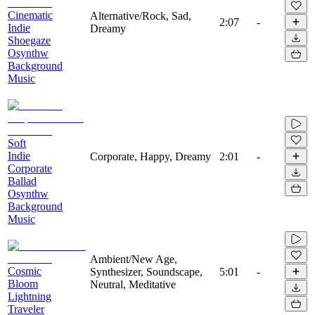
Cinematic
Alternative/Rock, Sad,
2:07
-
Indie
Dreamy
Shoegaze
Osynthw
Background
Music
Soft
Indie
Corporate, Happy, Dreamy
2:01
-
Corporate
Ballad
Osynthw
Background
Music
Ambient/New Age,
Cosmic
Synthesizer, Soundscape,
5:01
-
Bloom
Neutral, Meditative
Lightning
Traveler