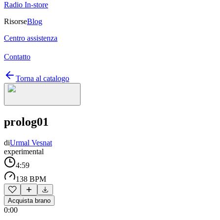
Radio In-store
Risorse
Blog
Centro assistenza
Contatto
Torna al catalogo
prolog01
di
Urmal Vesnat
experimental
4:59
138 BPM
Acquista brano
0:00