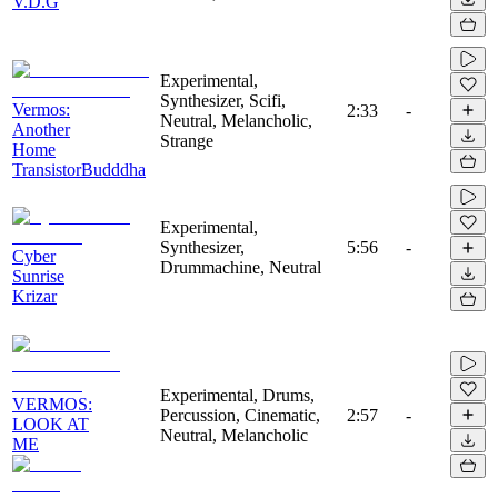
V.D.G
Experimental,
Synthesizer, Scifi,
Vermos:
2:33
-
Neutral, Melancholic,
Another
Strange
Home
TransistorBudddha
Experimental,
Synthesizer,
5:56
-
Cyber
Drummachine, Neutral
Sunrise
Krizar
Experimental, Drums,
VERMOS:
Percussion, Cinematic,
2:57
-
LOOK AT
Neutral, Melancholic
ME