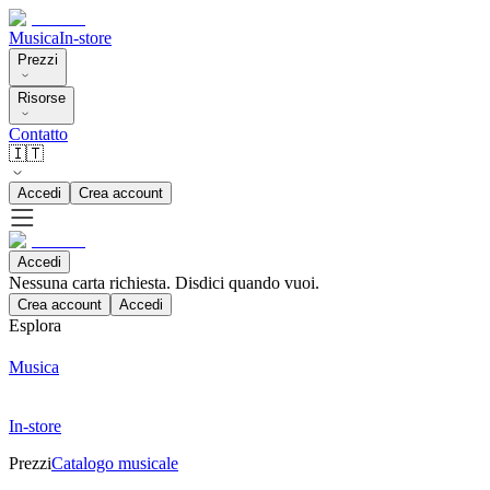
Musica
In-store
Prezzi
Risorse
Contatto
🇮🇹
Accedi
Crea account
Accedi
Nessuna carta richiesta. Disdici quando vuoi.
Crea account
Accedi
Esplora
Musica
In-store
Prezzi
Catalogo musicale