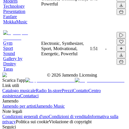
Modern
Powerful
Technology
Presentation
Fanfare
MokkaMusic
Gym
Electronic, Synthesizer,
Sport
Sport, Motivational,
1:51
-
Sound
Energetic, Powerful
Gallery by
Dmitry
Taras
©
2026
Jamendo Licensing
Scarica l'app
Link utili
Catalogo musicale
Radio In-store
Prezzi
Contatto
Centro
assistenza
Contattaci
Jamendo
Jamendo per artisti
Jamendo Music
Note legali
Condizioni generali d'uso
Condizioni di vendita
Informativa sulla
privacy
Politica sui cookie
Violazione di copyright
Seguici