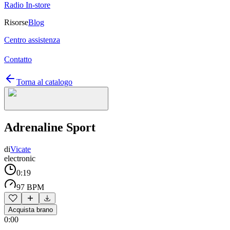
Radio In-store
Risorse
Blog
Centro assistenza
Contatto
Torna al catalogo
Adrenaline Sport
di
Vicate
electronic
0:19
97 BPM
Acquista brano
0:00