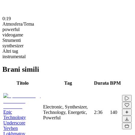
0:19
Atmosfera/Tema
powerful
videogame
Strumenti
synthesizer
Altri tag
instrumental
Brani simili
Titolo
Tag
Durata
BPM
Electronic, Synthesizer,
Epic
Technology, Energetic,
2:36
140
Technology
Powerful
Underscore
Yevhen
Lokhmatov