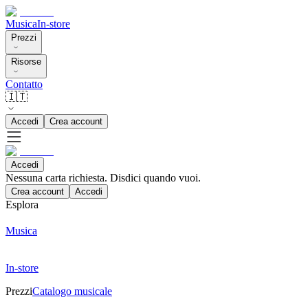
Musica
In-store
Prezzi
Risorse
Contatto
🇮🇹
Accedi
Crea account
Accedi
Nessuna carta richiesta. Disdici quando vuoi.
Crea account
Accedi
Esplora
Musica
In-store
Prezzi
Catalogo musicale