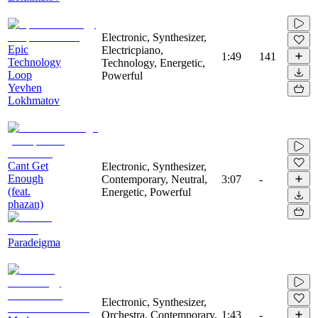
Electronic, Synthesizer,
Epic
Electricpiano,
1:49
141
Technology
Technology, Energetic,
Loop
Powerful
Yevhen
Lokhmatov
Cant Get
Electronic, Synthesizer,
Enough
Contemporary, Neutral,
3:07
-
(feat.
Energetic, Powerful
phazan)
Paradeigma
Electronic, Synthesizer,
Orchestra, Contemporary,
1:43
-