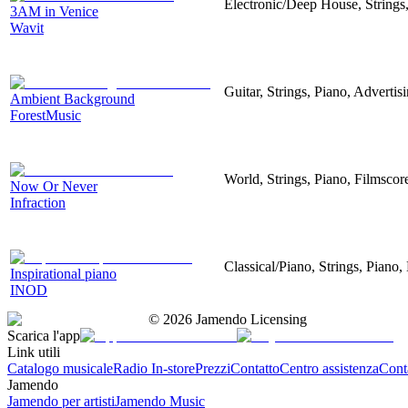
Electronic/Deep House, Strings,
3AM in Venice
Wavit
Guitar, Strings, Piano, Advertis
Ambient Background
ForestMusic
World, Strings, Piano, Filmscor
Now Or Never
Infraction
Classical/Piano, Strings, Piano
Inspirational piano
INOD
©
2026
Jamendo Licensing
Scarica l'app
Link utili
Catalogo musicale
Radio In-store
Prezzi
Contatto
Centro assistenza
Conta
Jamendo
Jamendo per artisti
Jamendo Music