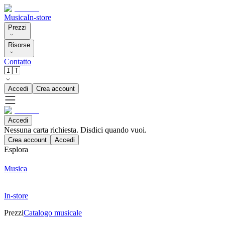
Musica
In-store
Prezzi
Risorse
Contatto
🇮🇹
Accedi
Crea account
Accedi
Nessuna carta richiesta. Disdici quando vuoi.
Crea account
Accedi
Esplora
Musica
In-store
Prezzi
Catalogo musicale