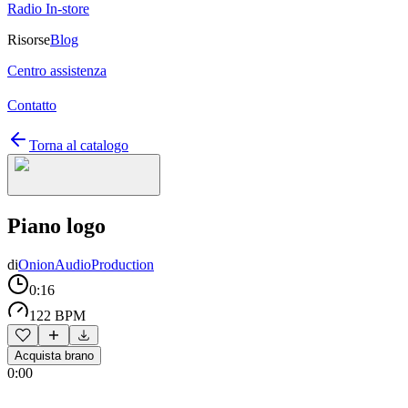
Radio In-store
Risorse
Blog
Centro assistenza
Contatto
Torna al catalogo
Piano logo
di
OnionAudioProduction
0:16
122 BPM
Acquista brano
0:00