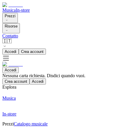
Musica
In-store
Prezzi
Risorse
Contatto
🇮🇹
Accedi
Crea account
Accedi
Nessuna carta richiesta. Disdici quando vuoi.
Crea account
Accedi
Esplora
Musica
In-store
Prezzi
Catalogo musicale