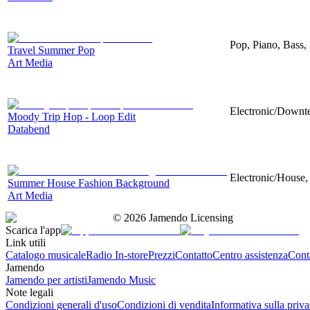
Pop, Piano, Bass,
Travel Summer Pop
Art Media
Electronic/Downte
Moody Trip Hop - Loop Edit
Databend
Electronic/House, 
Summer House Fashion Background
Art Media
©
2026
Jamendo Licensing
Scarica l'app
Link utili
Catalogo musicale
Radio In-store
Prezzi
Contatto
Centro assistenza
Conta
Jamendo
Jamendo per artisti
Jamendo Music
Note legali
Condizioni generali d'uso
Condizioni di vendita
Informativa sulla priv