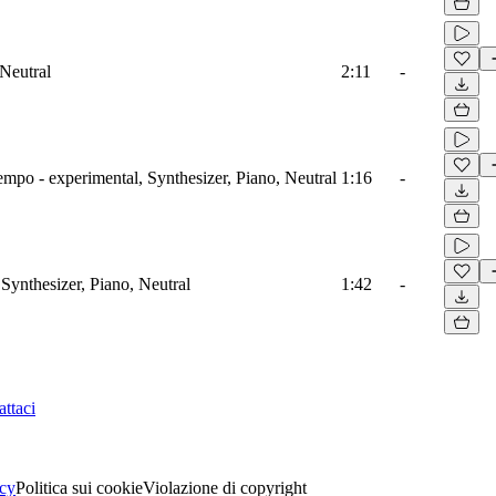
 Neutral
2:11
-
mpo - experimental, Synthesizer, Piano, Neutral
1:16
-
Synthesizer, Piano, Neutral
1:42
-
ttaci
acy
Politica sui cookie
Violazione di copyright