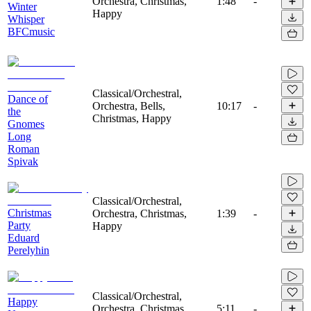
Orchestra, Christmas,
1:48
-
Winter
Happy
Whisper
BFCmusic
Classical/Orchestral,
Dance of
Orchestra, Bells,
10:17
-
the
Christmas, Happy
Gnomes
Long
Roman
Spivak
Classical/Orchestral,
Christmas
Orchestra, Christmas,
1:39
-
Party
Happy
Eduard
Perelyhin
Classical/Orchestral,
Happy
Orchestra, Christmas,
5:11
-