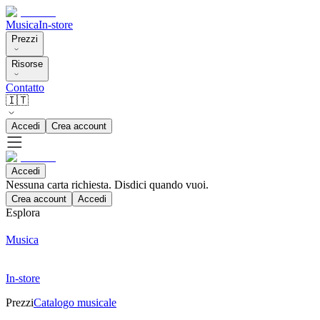
Musica
In-store
Prezzi
Risorse
Contatto
🇮🇹
Accedi
Crea account
Accedi
Nessuna carta richiesta. Disdici quando vuoi.
Crea account
Accedi
Esplora
Musica
In-store
Prezzi
Catalogo musicale