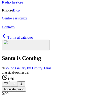
Radio In-store
Risorse
Blog
Centro assistenza
Contatto
Torna al catalogo
Santa is Coming
di
Sound Gallery by Dmitry Taras
classical/orchestral
1:50
Acquista brano
0:00