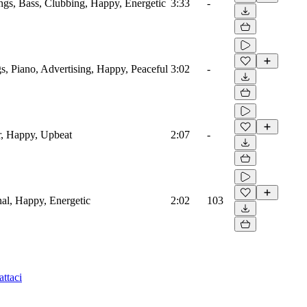
ings, Bass, Clubbing, Happy, Energetic
3:33
-
s, Piano, Advertising, Happy, Peaceful
3:02
-
r, Happy, Upbeat
2:07
-
onal, Happy, Energetic
2:02
103
ttaci