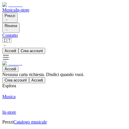
Musica
In-store
Prezzi
Risorse
Contatto
🇮🇹
Accedi
Crea account
Accedi
Nessuna carta richiesta. Disdici quando vuoi.
Crea account
Accedi
Esplora
Musica
In-store
Prezzi
Catalogo musicale