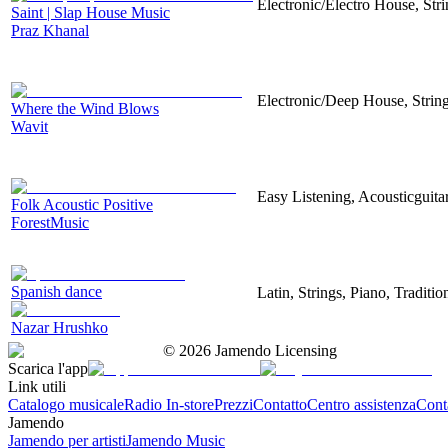
Electronic/Electro House, Str
Saint | Slap House Music
Praz Khanal
Electronic/Deep House, String
Where the Wind Blows
Wavit
Easy Listening, Acousticguita
Folk Acoustic Positive
ForestMusic
Spanish dance
Latin, Strings, Piano, Traditi
Nazar Hrushko
©
2026
Jamendo Licensing
Scarica l'app
Link utili
Catalogo musicale
Radio In-store
Prezzi
Contatto
Centro assistenza
Conta
Jamendo
Jamendo per artisti
Jamendo Music