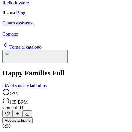
Radio In-store
Risorse
Blog
Centro assistenza
Contatto
Torna al catalogo
Happy Families Full
di
Aleksandr Vladimirov
2:23
105 BPM
Content ID
Acquista brano
0:00