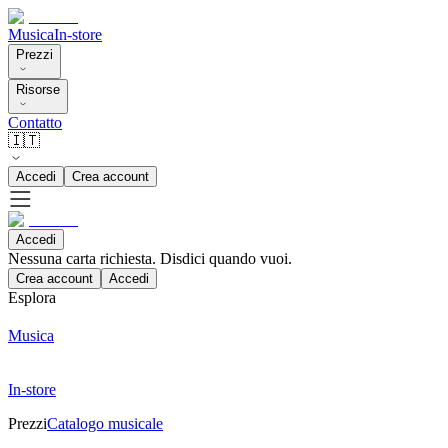
Musica
In-store
Prezzi
Risorse
Contatto
🇮🇹
Accedi
Crea account
Accedi
Nessuna carta richiesta. Disdici quando vuoi.
Crea account
Accedi
Esplora
Musica
In-store
Prezzi
Catalogo musicale