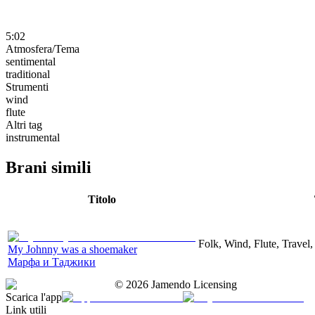
5:02
Atmosfera/Tema
sentimental
traditional
Strumenti
wind
flute
Altri tag
instrumental
Brani simili
Titolo
Folk, Wind, Flute, Travel
My Johnny was a shoemaker
Марфа и Таджики
©
2026
Jamendo Licensing
Scarica l'app
Link utili