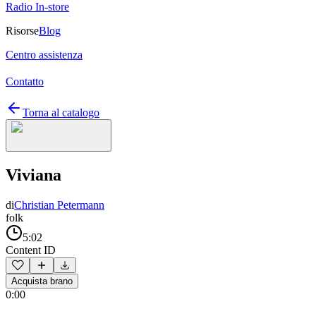
Radio In-store
Risorse
Blog
Centro assistenza
Contatto
Torna al catalogo
Viviana
di
Christian Petermann
folk
5:02
Content ID
Acquista brano
0:00